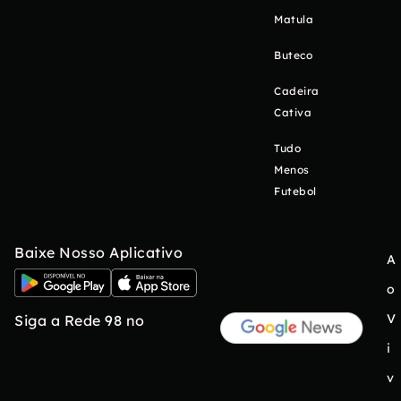
Matula
Buteco
Cadeira
Cativa
Tudo
Menos
Futebol
Baixe Nosso Aplicativo
A
o
V
Siga a Rede 98 no
i
v