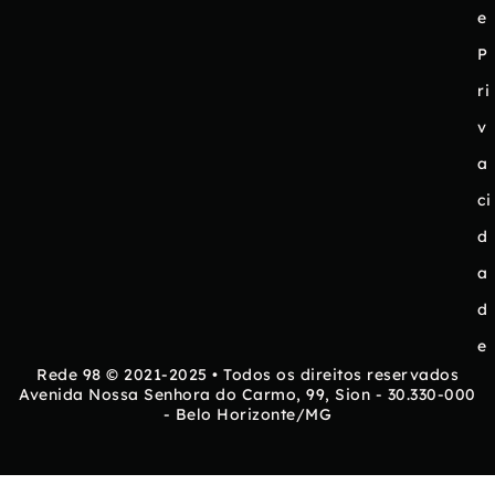
e
P
ri
v
a
ci
d
a
d
e
Rede 98 © 2021-2025 • Todos os direitos reservados
Avenida Nossa Senhora do Carmo, 99, Sion - 30.330-000
- Belo Horizonte/MG