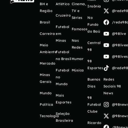
BH e
Atlético
Cinema,
Insônia
Região
TV e
@rede98o
Cruzeiro
Séries
No
Brasil
/rede98o
Fundo
Futebol
Famosos
do Baú
Carreira
em
@98live
Minas
Nas
Central
Meio
@98livee
Redes
98
Ambiente
Futebol
@98live
no Brasil
Humor
98
Mercado
Esportes
@rede98o
Futebol
Música
Minas
no
Buenos
Redes
Gerais
Mundo
Días
Sociais 98
Mundo
News
Mais
98
Esportes
Política
Futebol
@98newso
Clube
Seleção
Tecnologia
@98newso
Brasileira
Ricardo
/98newso