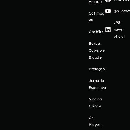
Amado
@98newso
Catimba
98
/98-
news-
Graffite
oficial
Barba,
Cabelo e
Bigode
Preleção
Jornada
Esportiva
Giro na
Gringa
Os
Players