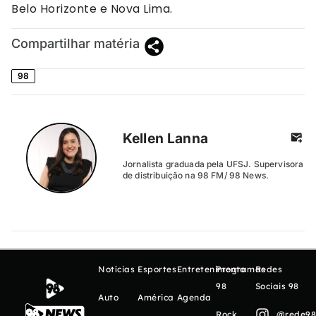
Belo Horizonte e Nova Lima.
Compartilhar matéria
98
Kellen Lanna
Jornalista graduada pela UFSJ. Supervisora
de distribuição na 98 FM/ 98 News.
Notícias
Esportes
Entretenimento
Programas
Redes
98
Sociais 98
Auto
América
Agenda
Rock
@rede98o