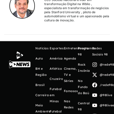
transformação Digital na Wblio ,
especialista em transformação de negócios
pela Stanford University , piloto de
automobilismo virtual e um apaixonado pela
cultura de inovação.
Notícias
Esportes
Entretenimento
Programas
Redes
98
Sociais 98
Auto
América
Agenda
Rock
@rede98o
BH e
Atlético
Cinema,
Insônia
Região
TV e
@rede98o
Cruzeiro
Séries
No
Brasil
/rede98o
Fundo
Futebol
Famosos
do Baú
Carreira
em
@98live
Minas
Nas
Central
Meio
@98livee
Redes
98
Ambiente
Futebol