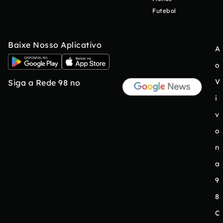
Futebol
Baixe Nosso Aplicativo
A
o
V
Siga a Rede 98 no
i
v
o
n
a
9
8
C