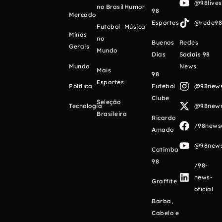
@98live
no Brasil
Humor
98
Mercado
Esportes
@rede98o
Futebol
Música
Minas
no
Buenos
Redes
Gerais
Mundo
Días
Sociais 98
Mundo
News
Mais
98
Esportes
Política
Futebol
@98newso
Clube
Seleção
Tecnologia
@98newso
Brasileira
Ricardo
/98newso
Amado
@98newso
Catimba
98
/98-
news-
Graffite
oficial
Barba,
Cabelo e