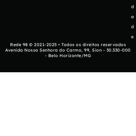
d
a
d
e
Rede 98 © 2021-2025 • Todos os direitos reservados
Avenida Nossa Senhora do Carmo, 99, Sion - 30.330-000
- Belo Horizonte/MG