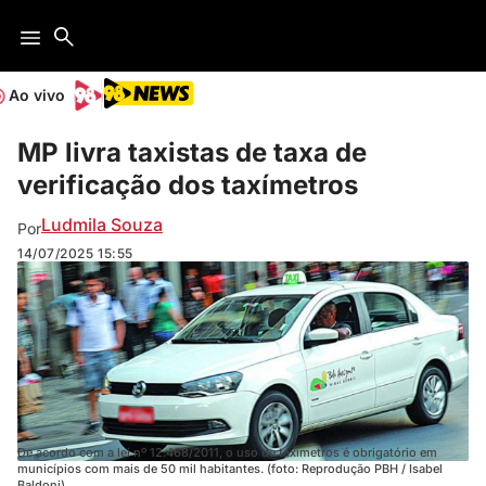
Ao vivo
MP livra taxistas de taxa de
verificação dos taxímetros
Ludmila Souza
Por
14/07/2025
15:55
De acordo com a lei nº 12.468/2011, o uso de taxímetros é obrigatório em
municípios com mais de 50 mil habitantes. (foto: Reprodução PBH / Isabel
Baldoni)