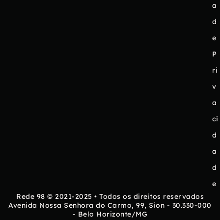
a
d
e
P
ri
v
a
ci
d
a
d
e
Rede 98 © 2021-2025 • Todos os direitos reservados
Avenida Nossa Senhora do Carmo, 99, Sion - 30.330-000
- Belo Horizonte/MG