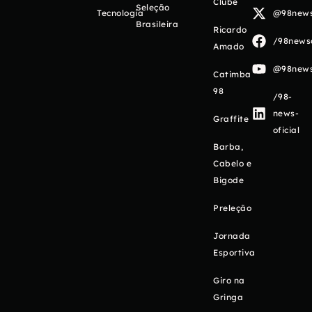
Clube
Seleção
Tecnologia
@98newso
Brasileira
Ricardo
/98newso
Amado
@98newso
Catimba
98
/98-
news-
Graffite
oficial
Barba,
Cabelo e
Bigode
Preleção
Jornada
Esportiva
Giro na
Gringa