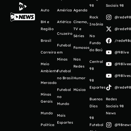
98
Sociais 98
Auto
América
Agenda
Rock
@rede98o
BH e
Atlético
Cinema,
Insônia
Região
TV e
@rede98o
Cruzeiro
Séries
No
Brasil
/rede98o
Fundo
Futebol
Famosos
do Baú
Carreira
em
@98live
Minas
Nas
Central
Meio
@98livee
Redes
98
Ambiente
Futebol
@98live
no Brasil
Humor
98
Mercado
Esportes
@rede98o
Futebol
Música
Minas
no
Buenos
Redes
Gerais
Mundo
Días
Sociais 98
Mundo
News
Mais
98
Esportes
Política
Futebol
@98newso