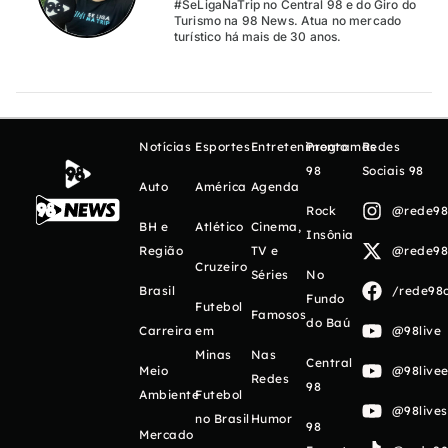
#SeLigaNaTrip no Central 98 e do Giro do
Turismo na 98 News. Atua no mercado
turístico há mais de 30 anos.
Notícias
Esportes
Entretenimento
Programas
Redes
98
Sociais 98
Auto
América
Agenda
Rock
@rede98o
BH e
Atlético
Cinema,
Insônia
Região
TV e
@rede98o
Cruzeiro
Séries
No
Brasil
/rede98o
Fundo
Futebol
Famosos
do Baú
Carreira
em
@98live
Minas
Nas
Central
Meio
@98livee
Redes
98
Ambiente
Futebol
@98live
no Brasil
Humor
98
Mercado