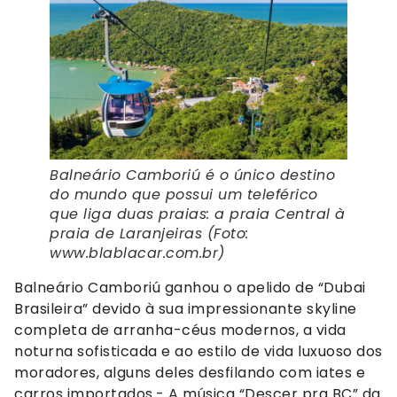
B
alneário Camboriú é o único destino
do mundo que possui um teleférico
que liga duas praias: a praia Central à
praia de Laranjeiras
(Foto:
www.blablacar.com.br)
Balneário Camboriú ganhou o apelido de “Dubai
Brasileira” devido à sua impressionante skyline
completa de arranha-céus modernos, a vida
noturna sofisticada e ao estilo de vida luxuoso dos
moradores, alguns deles desfilando com iates e
carros importados.- A música “Descer pra BC” da