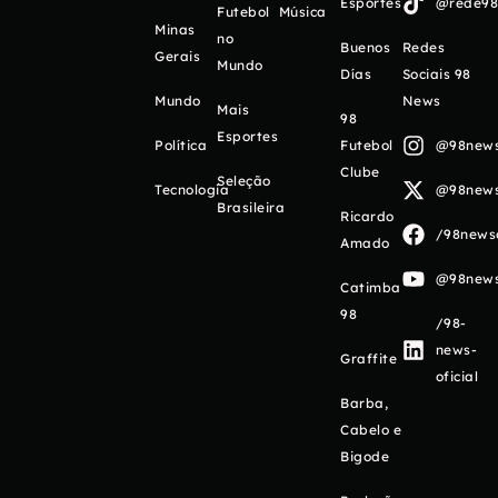
Esportes
@rede98o
Futebol
Música
Minas
no
Buenos
Redes
Gerais
Mundo
Días
Sociais 98
Mundo
News
Mais
98
Esportes
Política
Futebol
@98newso
Clube
Seleção
Tecnologia
@98newso
Brasileira
Ricardo
/98newso
Amado
@98newso
Catimba
98
/98-
news-
Graffite
oficial
Barba,
Cabelo e
Bigode