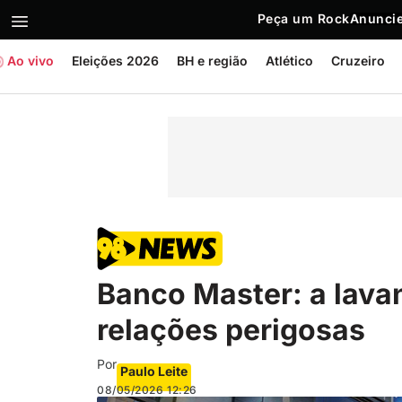
Peça um Rock
Anuncie
Ao vivo
Eleições 2026
BH e região
Atlético
Cruzeiro
Banco Master: a lava
relações perigosas
Por
Paulo Leite
08/05/2026
12:26