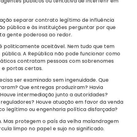
 agentes públicos ou tentativa de interferir em
gação separar contrato legítimo de influência
ão pública e às instituições perguntar por que
ta gente poderosa ao redor.
é politicamente aceitável. Nem tudo que tem
e pública. A República não pode funcionar como
máticos contratam pessoas com sobrenomes
 e portas certas.
recisa ser examinado sem ingenuidade. Que
raram? Que entregas produziram? Havia
 Houve intermediação junto a autoridades?
s reguladores? Houve atuação em favor da venda
o legítimo ou engenharia política disfarçada?
. Mas protegem o país da velha malandragem
rcula limpo no papel e sujo no significado.