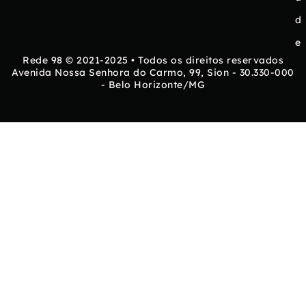
d
e
Rede 98 © 2021-2025 • Todos os direitos reservados
Avenida Nossa Senhora do Carmo, 99, Sion - 30.330-000
- Belo Horizonte/MG