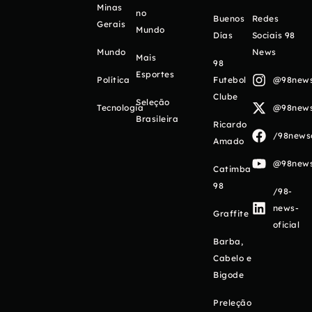
Minas
no
Buenos
Redes
Gerais
Mundo
Días
Sociais 98
Mundo
News
Mais
98
Esportes
Política
Futebol
@98newso
Clube
Seleção
Tecnologia
@98newso
Brasileira
Ricardo
/98newso
Amado
@98newso
Catimba
98
/98-
news-
Graffite
oficial
Barba,
Cabelo e
Bigode
Preleção