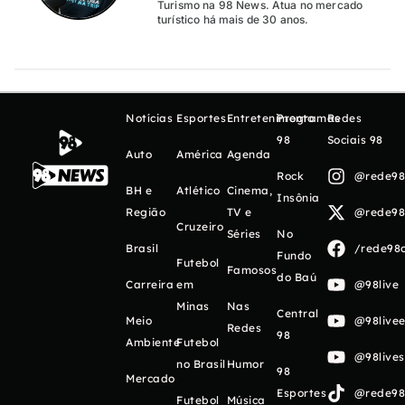
Turismo na 98 News. Atua no mercado
turístico há mais de 30 anos.
Notícias
Esportes
Entretenimento
Programas
Redes
98
Sociais 98
Auto
América
Agenda
Rock
@rede98o
BH e
Atlético
Cinema,
Insônia
Região
TV e
@rede98o
Cruzeiro
Séries
No
Brasil
/rede98o
Fundo
Futebol
Famosos
do Baú
Carreira
em
@98live
Minas
Nas
Central
Meio
@98livee
Redes
98
Ambiente
Futebol
@98live
no Brasil
Humor
98
Mercado
Esportes
@rede98o
Futebol
Música