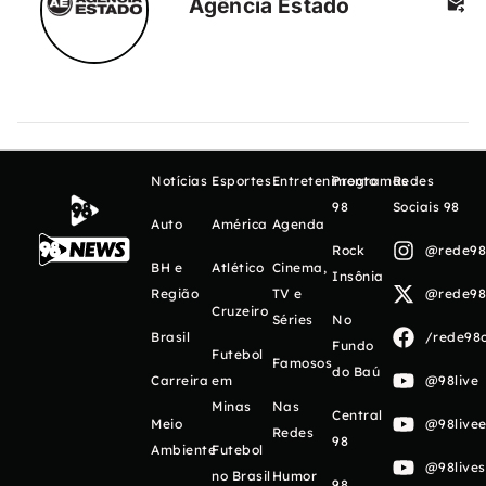
Agência Estado
Notícias
Esportes
Entretenimento
Programas
Redes
98
Sociais 98
Auto
América
Agenda
Rock
@rede98o
BH e
Atlético
Cinema,
Insônia
Região
TV e
@rede98o
Cruzeiro
Séries
No
Brasil
/rede98o
Fundo
Futebol
Famosos
do Baú
Carreira
em
@98live
Minas
Nas
Central
Meio
@98livee
Redes
98
Ambiente
Futebol
@98live
no Brasil
Humor
98