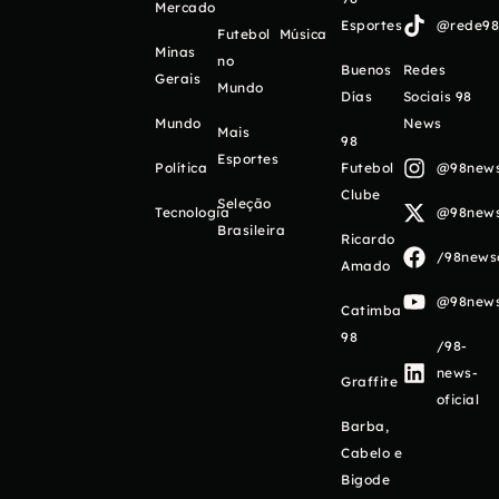
Mercado
Esportes
@rede98o
Futebol
Música
Minas
no
Buenos
Redes
Gerais
Mundo
Días
Sociais 98
Mundo
News
Mais
98
Esportes
Política
Futebol
@98newso
Clube
Seleção
Tecnologia
@98newso
Brasileira
Ricardo
/98newso
Amado
@98newso
Catimba
98
/98-
news-
Graffite
oficial
Barba,
Cabelo e
Bigode