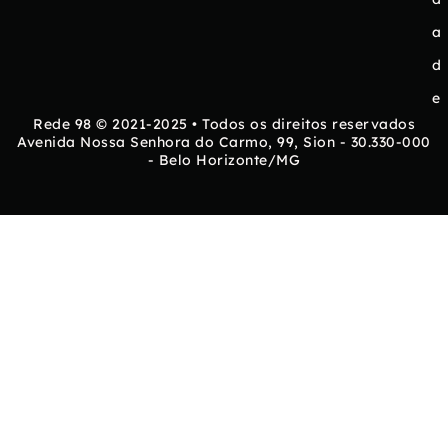
a
d
e
Rede 98 © 2021-2025 • Todos os direitos reservados
Avenida Nossa Senhora do Carmo, 99, Sion - 30.330-000
- Belo Horizonte/MG