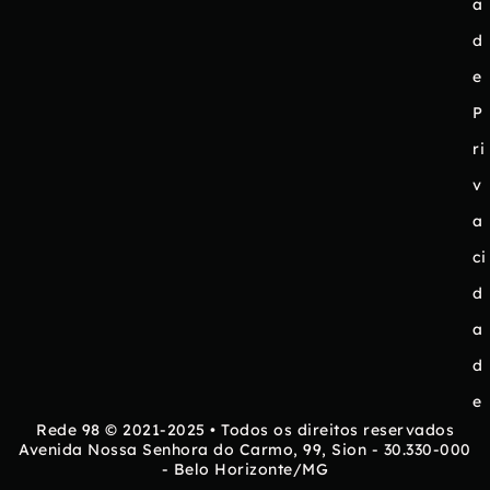
a
d
e
P
ri
v
a
ci
d
a
d
e
Rede 98 © 2021-2025 • Todos os direitos reservados
Avenida Nossa Senhora do Carmo, 99, Sion - 30.330-000
- Belo Horizonte/MG