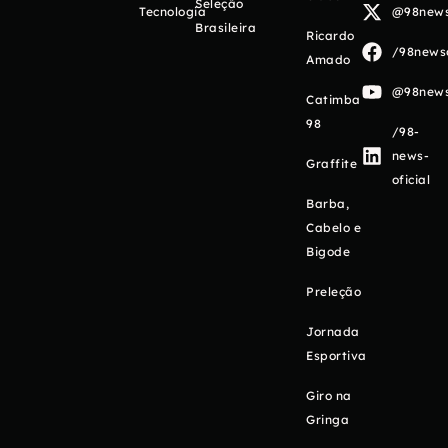
Seleção
Tecnologia
@98newso
Brasileira
Ricardo
/98newso
Amado
@98newso
Catimba
98
/98-
news-
Graffite
oficial
Barba,
Cabelo e
Bigode
Preleção
Jornada
Esportiva
Giro na
Gringa