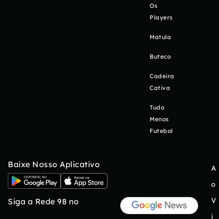
Os
Players
Matula
Buteco
Cadeira
Cativa
Tudo
Menos
Futebol
Baixe Nosso Aplicativo
A
o
V
Siga a Rede 98 no
i