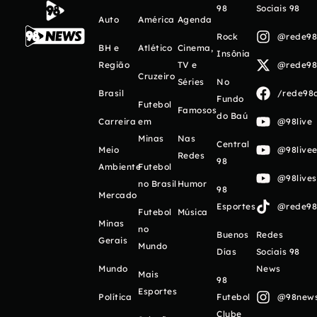
98
Sociais 98
Auto
América
Agenda
Rock
@rede98o
BH e
Atlético
Cinema,
Insônia
Região
TV e
@rede98o
Cruzeiro
Séries
No
Brasil
/rede98o
Fundo
Futebol
Famosos
do Baú
Carreira
em
@98live
Minas
Nas
Central
Meio
@98livee
Redes
98
Ambiente
Futebol
@98live
no Brasil
Humor
98
Mercado
Esportes
@rede98o
Futebol
Música
Minas
no
Buenos
Redes
Gerais
Mundo
Días
Sociais 98
Mundo
News
Mais
98
Esportes
Política
Futebol
@98newso
Clube