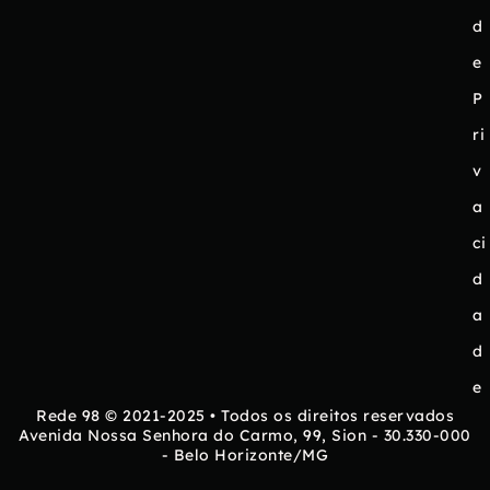
d
e
P
ri
v
a
ci
d
a
d
e
Rede 98 © 2021-2025 • Todos os direitos reservados
Avenida Nossa Senhora do Carmo, 99, Sion - 30.330-000
- Belo Horizonte/MG