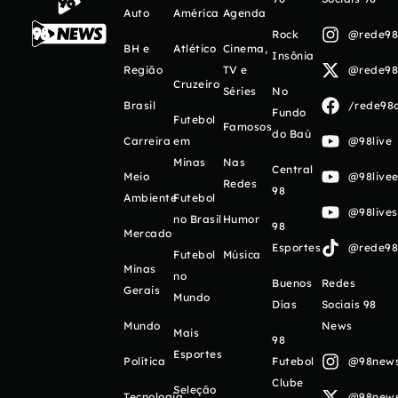
Auto
América
Agenda
Rock
@rede98o
BH e
Atlético
Cinema,
Insônia
Região
TV e
@rede98o
Cruzeiro
Séries
No
Brasil
/rede98o
Fundo
Futebol
Famosos
do Baú
Carreira
em
@98live
Minas
Nas
Central
Meio
@98livee
Redes
98
Ambiente
Futebol
@98live
no Brasil
Humor
98
Mercado
Esportes
@rede98o
Futebol
Música
Minas
no
Buenos
Redes
Gerais
Mundo
Días
Sociais 98
Mundo
News
Mais
98
Esportes
Política
Futebol
@98newso
Clube
Seleção
Tecnologia
@98newso