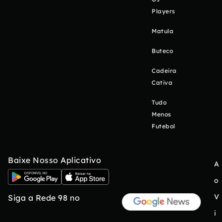
Players
Matula
Buteco
Cadeira
Cativa
Tudo
Menos
Futebol
Baixe Nosso Aplicativo
A
o
V
Siga a Rede 98 no
i