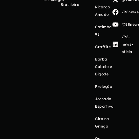
Brasileira
Ricardo
/98newso
Amado
@98newso
Catimba
98
/98-
news-
Graffite
oficial
Barba,
Cabelo e
Bigode
Preleção
Jornada
Esportiva
Giro na
Gringa
Os