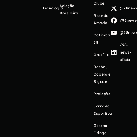
Clube
Seleção
Tecnologia
@98newso
Brasileira
Ricardo
/98newso
Amado
@98newso
Catimba
98
/98-
news-
Graffite
oficial
Barba,
Cabelo e
Bigode
Preleção
Jornada
Esportiva
Giro na
Gringa