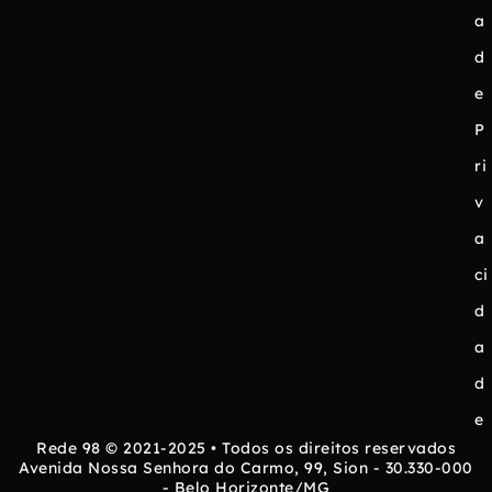
a
d
e
P
ri
v
a
ci
d
a
d
e
Rede 98 © 2021-2025 • Todos os direitos reservados
Avenida Nossa Senhora do Carmo, 99, Sion - 30.330-000
- Belo Horizonte/MG