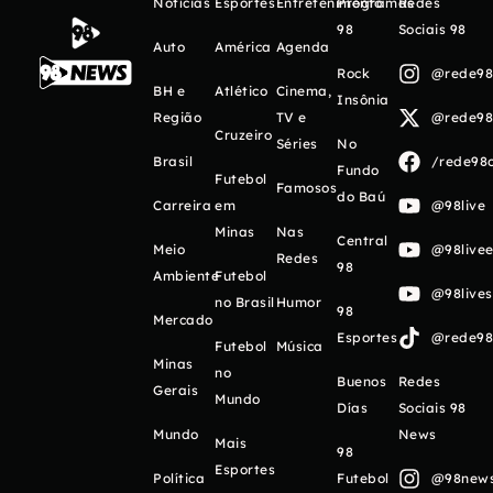
Notícias
Esportes
Entretenimento
Programas
Redes
98
Sociais 98
Auto
América
Agenda
Rock
@rede98o
BH e
Atlético
Cinema,
Insônia
Região
TV e
@rede98o
Cruzeiro
Séries
No
Brasil
/rede98o
Fundo
Futebol
Famosos
do Baú
Carreira
em
@98live
Minas
Nas
Central
Meio
@98livee
Redes
98
Ambiente
Futebol
@98live
no Brasil
Humor
98
Mercado
Esportes
@rede98o
Futebol
Música
Minas
no
Buenos
Redes
Gerais
Mundo
Días
Sociais 98
Mundo
News
Mais
98
Esportes
Política
Futebol
@98newso