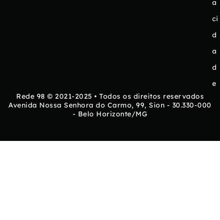
a
ci
d
a
d
e
Rede 98 © 2021-2025 • Todos os direitos reservados
Avenida Nossa Senhora do Carmo, 99, Sion - 30.330-000
- Belo Horizonte/MG