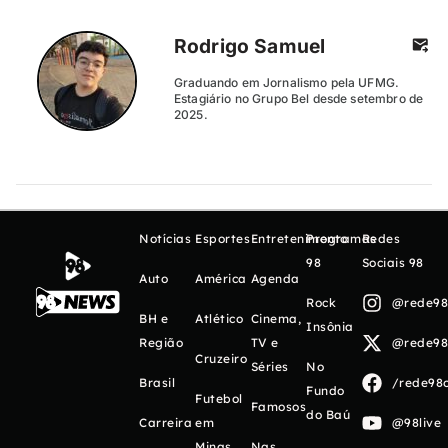
Rodrigo Samuel
Graduando em Jornalismo pela UFMG.
Estagiário no Grupo Bel desde setembro de
2025.
Notícias
Esportes
Entretenimento
Programas
Redes
98
Sociais 98
Auto
América
Agenda
Rock
@rede98o
BH e
Atlético
Cinema,
Insônia
Região
TV e
@rede98o
Cruzeiro
Séries
No
Brasil
/rede98o
Fundo
Futebol
Famosos
do Baú
Carreira
em
@98live
Minas
Nas