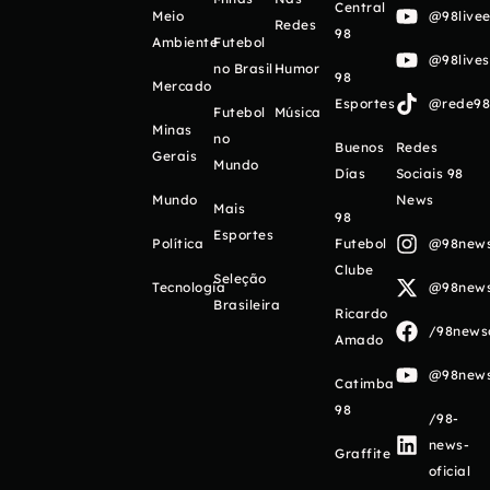
Central
Meio
@98livee
Redes
98
Ambiente
Futebol
@98live
no Brasil
Humor
98
Mercado
Esportes
@rede98o
Futebol
Música
Minas
no
Buenos
Redes
Gerais
Mundo
Días
Sociais 98
Mundo
News
Mais
98
Esportes
Política
Futebol
@98newso
Clube
Seleção
Tecnologia
@98newso
Brasileira
Ricardo
/98newso
Amado
@98newso
Catimba
98
/98-
news-
Graffite
oficial