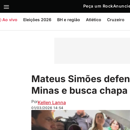
Peça um Rock
Anuncie
Ao vivo
Eleições 2026
BH e região
Atlético
Cruzeiro
Mateus Simões defend
Minas e busca chapa
Por
Kellen Lanna
01/03/2026
14:54