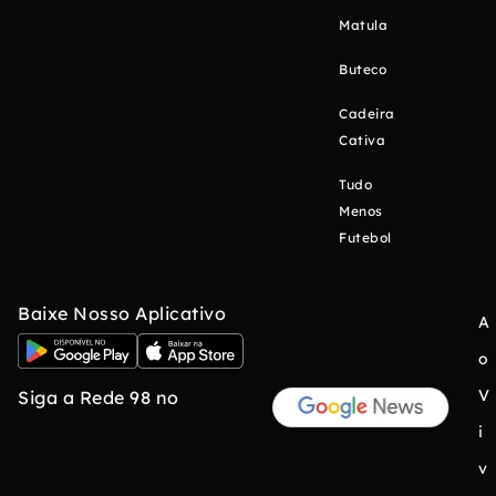
Matula
Buteco
Cadeira
Cativa
Tudo
Menos
Futebol
Baixe Nosso Aplicativo
A
o
V
Siga a Rede 98 no
i
v