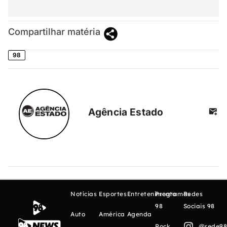
Compartilhar matéria
98
Agência Estado
Notícias
Esportes
Entretenimento
Programas
Redes
98
Sociais 98
Auto
América
Agenda
Rock
@rede98o