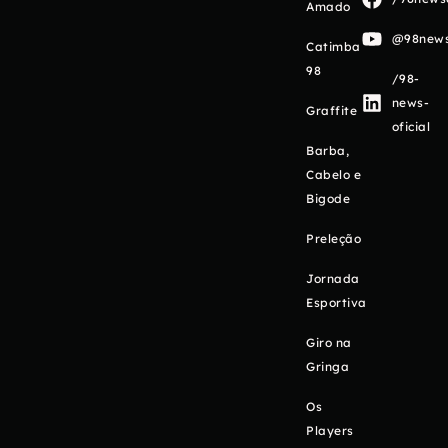
Amado
@98newso
Catimba
98
/98-
news-
Graffite
oficial
Barba,
Cabelo e
Bigode
Preleção
Jornada
Esportiva
Giro na
Gringa
Os
Players