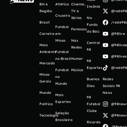
BH e
Atlético
Cinema,
Insônia
Região
TV e
@rede98o
Cruzeiro
Séries
No
Brasil
/rede98o
Fundo
Futebol
Famosos
do Baú
Carreira
em
@98live
Minas
Nas
Central
Meio
@98livee
Redes
98
Ambiente
Futebol
@98live
no Brasil
Humor
98
Mercado
Esportes
@rede98o
Futebol
Música
Minas
no
Buenos
Redes
Gerais
Mundo
Días
Sociais 98
Mundo
News
Mais
98
Esportes
Política
Futebol
@98newso
Clube
Seleção
Tecnologia
@98newso
Brasileira
Ricardo
/98newso