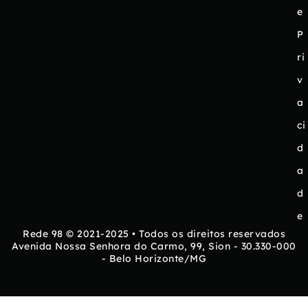
e
P
ri
v
a
ci
d
a
d
e
Rede 98 © 2021-2025 • Todos os direitos reservados
Avenida Nossa Senhora do Carmo, 99, Sion - 30.330-000
- Belo Horizonte/MG