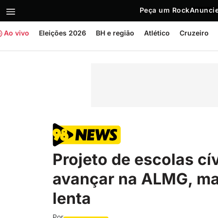
Peça um Rock
Anuncie
Ao vivo
Eleições 2026
BH e região
Atlético
Cruzeiro
Projeto de escolas cí
avançar na ALMG, ma
lenta
Por