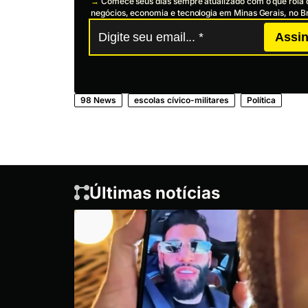
→
Comece seus dias sempre atualizado com o que rola 
negócios, economia e tecnologia em Minas Gerais, no Br
Assin
98 News
escolas cívico-militares
Política
Últimas notícias