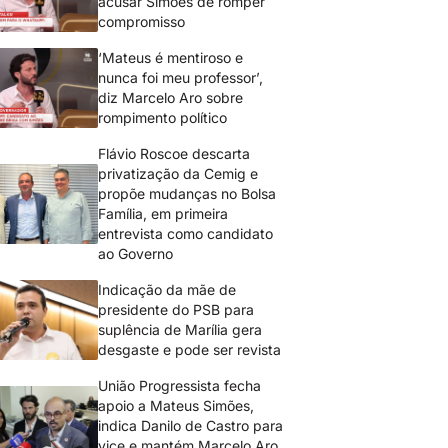
acusar Simões de romper
compromisso
‘Mateus é mentiroso e
nunca foi meu professor’,
diz Marcelo Aro sobre
rompimento político
Flávio Roscoe descarta
privatização da Cemig e
propõe mudanças no Bolsa
Família, em primeira
entrevista como candidato
ao Governo
Indicação da mãe de
presidente do PSB para
suplência de Marília gera
desgaste e pode ser revista
União Progressista fecha
apoio a Mateus Simões,
indica Danilo de Castro para
vice e mantém Marcelo Aro