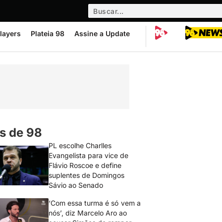
layers
Plateia 98
Assine a Update
s de 98
PL escolhe Charlles
Evangelista para vice de
Flávio Roscoe e define
suplentes de Domingos
Sávio ao Senado
‘Com essa turma é só vem a
nós’, diz Marcelo Aro ao