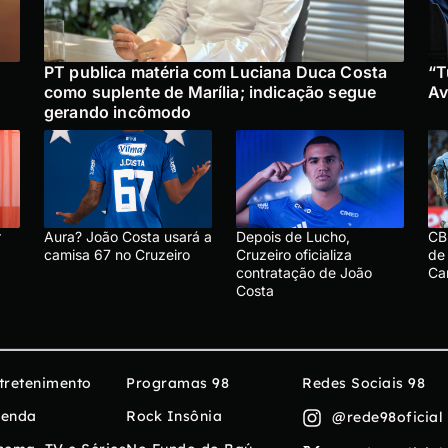
PT publica matéria com Luciana Duca Costa
“T
como suplente de Marília; indicação segue
Av
gerando incômodo
r
Aura? João Costa usará a
Depois de Lucho,
CBF
camisa 67 no Cruzeiro
Cruzeiro oficializa
de 
contratação de João
Ca
Costa
tretenimento
Programas 98
Redes Sociais 98
enda
Rock Insônia
@rede98oficial