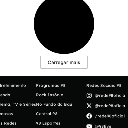
Carregar mais
tretenimento
Programas 98
Redes Sociais 98
enda
Rock Insônia
@rede98oficial
nema, TV e Séries
No Fundo do Baú
@rede98oficial
mosos
Central 98
/rede98oficial
s Redes
98 Esportes
@98live