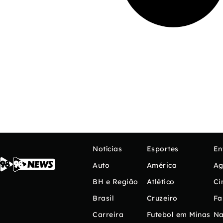
Notícias
Esportes
En
Auto
América
Ag
BH e Região
Atlético
Ci
Brasil
Cruzeiro
Fa
Carreira
Futebol em Minas
Na