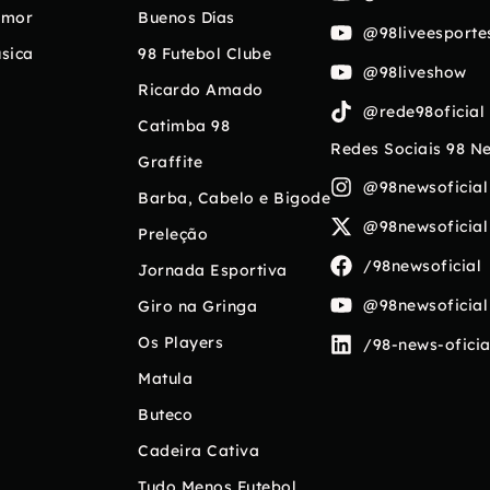
umor
Buenos Días
@98liveesporte
sica
98 Futebol Clube
@98liveshow
Ricardo Amado
@rede98oficial
Catimba 98
Redes Sociais 98 N
Graffite
@98newsoficial
Barba, Cabelo e Bigode
@98newsoficial
Preleção
/98newsoficial
Jornada Esportiva
@98newsoficial
Giro na Gringa
Os Players
/98-news-oficia
Matula
Buteco
Cadeira Cativa
Tudo Menos Futebol