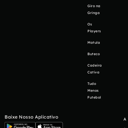
Giro na
Gringa
Os
Players
Matula
Buteco
Cadeira
Cativa
Tudo
Menos
Futebol
Baixe Nosso Aplicativo
A