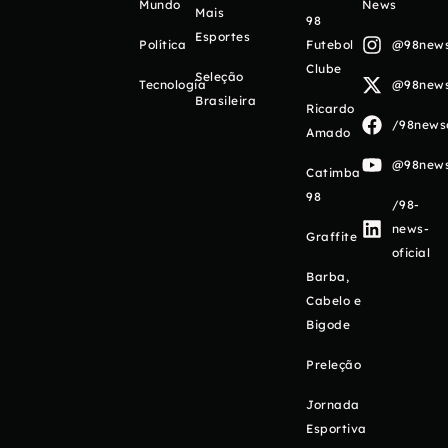
Mundo
News
Mais
98
Esportes
Política
Futebol
@98newso
Clube
Seleção
Tecnologia
@98newso
Brasileira
Ricardo
/98newso
Amado
@98newso
Catimba
98
/98-
news-
Graffite
oficial
Barba,
Cabelo e
Bigode
Preleção
Jornada
Esportiva