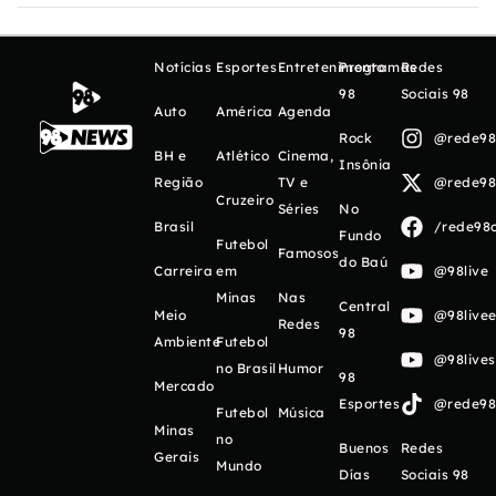
Notícias
Esportes
Entretenimento
Programas
Redes
98
Sociais 98
Auto
América
Agenda
Rock
@rede98o
BH e
Atlético
Cinema,
Insônia
Região
TV e
@rede98o
Cruzeiro
Séries
No
Brasil
/rede98o
Fundo
Futebol
Famosos
do Baú
Carreira
em
@98live
Minas
Nas
Central
Meio
@98livee
Redes
98
Ambiente
Futebol
@98live
no Brasil
Humor
98
Mercado
Esportes
@rede98o
Futebol
Música
Minas
no
Buenos
Redes
Gerais
Mundo
Días
Sociais 98