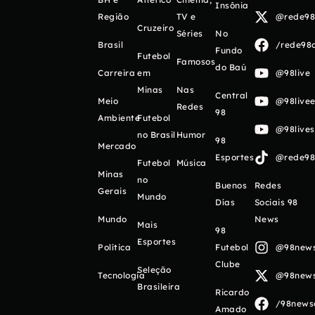
Insônia
Região
TV e
@rede98o
Cruzeiro
Séries
No
Brasil
/rede98o
Fundo
Futebol
Famosos
do Baú
Carreira
em
@98live
Minas
Nas
Central
Meio
@98livee
Redes
98
Ambiente
Futebol
@98live
no Brasil
Humor
98
Mercado
Esportes
@rede98o
Futebol
Música
Minas
no
Buenos
Redes
Gerais
Mundo
Días
Sociais 98
Mundo
News
Mais
98
Esportes
Política
Futebol
@98newso
Clube
Seleção
Tecnologia
@98newso
Brasileira
Ricardo
/98newso
Amado