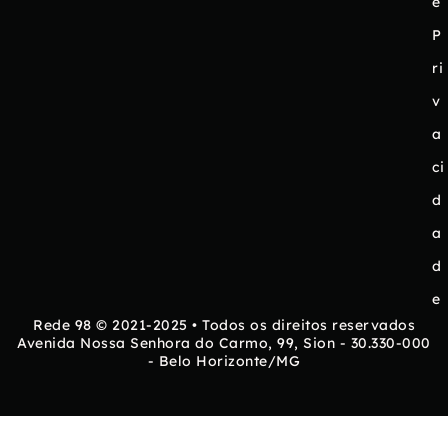
e
P
ri
v
a
ci
d
a
d
e
Rede 98 © 2021-2025 • Todos os direitos reservados
Avenida Nossa Senhora do Carmo, 99, Sion - 30.330-000
- Belo Horizonte/MG