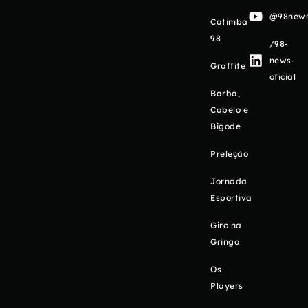
@98newso
Catimba
98
/98-
news-
Graffite
oficial
Barba,
Cabelo e
Bigode
Preleção
Jornada
Esportiva
Giro na
Gringa
Os
Players