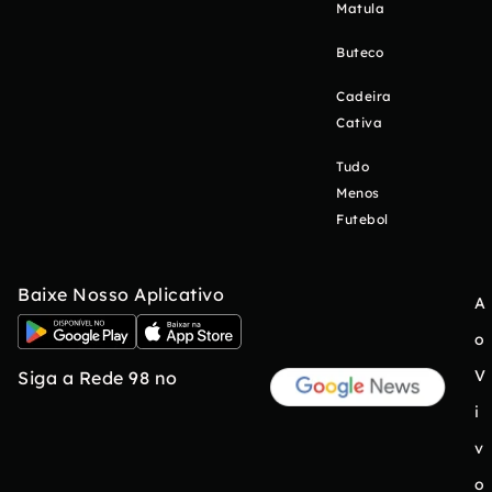
Matula
Buteco
Cadeira
Cativa
Tudo
Menos
Futebol
Baixe Nosso Aplicativo
A
o
V
Siga a Rede 98 no
i
v
o