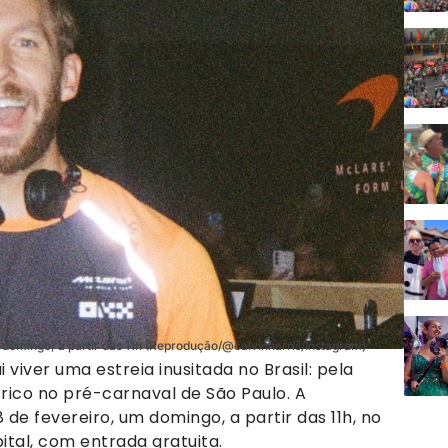
 domingo, a partir das 11h (Reprodução/@calvinharris/Instagram)
 viver uma estreia inusitada no Brasil: pela
rico no pré-carnaval de São Paulo. A
e fevereiro, um domingo, a partir das 11h, no
ital, com entrada gratuita.