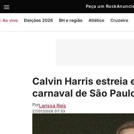
Peça um Rock
Anuncie
Ao vivo
Eleições 2026
BH e região
Atlético
Cruzeiro
Calvin Harris estreia 
carnaval de São Paul
Por
Larissa Reis
27/01/2026
07:53