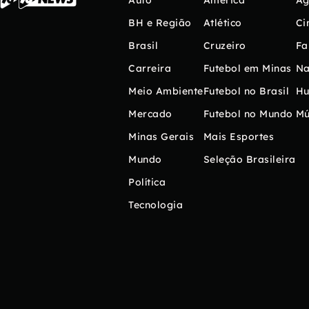
Auto
América
Ag
BH e Região
Atlético
Ci
Brasil
Cruzeiro
Fa
Carreira
Futebol em Minas
Na
Meio Ambiente
Futebol no Brasil
H
Mercado
Futebol no Mundo
Mú
Minas Gerais
Mais Esportes
Mundo
Seleção Brasileira
Política
Tecnologia