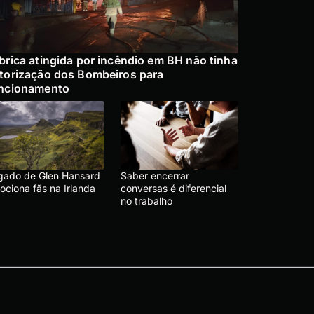
brica atingida por incêndio em BH não tinha
torização dos Bombeiros para
ncionamento
gado de Glen Hansard
Saber encerrar
ociona fãs na Irlanda
conversas é diferencial
no trabalho