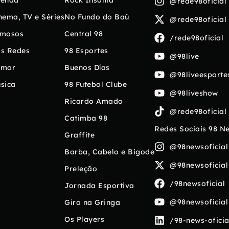
enda
Rock Insônia
@rede98oficial
nema, TV e Séries
No Fundo do Baú
@rede98oficial
mosos
Central 98
/rede98oficial
s Redes
98 Esportes
@98live
umor
Buenos Días
@98liveesporte
sica
98 Futebol Clube
@98liveshow
Ricardo Amado
@rede98oficial
Catimba 98
Redes Sociais 98 N
Graffite
@98newsoficial
Barba, Cabelo e Bigode
@98newsoficial
Preleção
/98newsoficial
Jornada Esportiva
@98newsoficial
Giro na Gringa
Os Players
/98-news-oficia