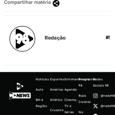
Compartilhar matéria
Redação
Notícias
Esportes
Entretenimento
Programas
Redes
98
Sociais 98
Auto
América
Agenda
Rock
@rede98o
BH e
Atlético
Cinema,
Insônia
Região
TV e
@rede98o
Cruzeiro
Séries
No