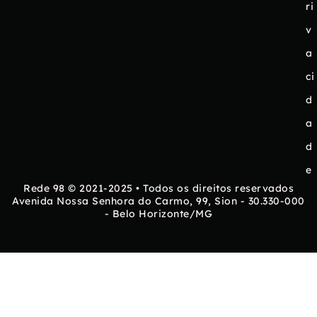
ri
v
a
ci
d
a
d
e
Rede 98 © 2021-2025 • Todos os direitos reservados
Avenida Nossa Senhora do Carmo, 99, Sion - 30.330-000
- Belo Horizonte/MG