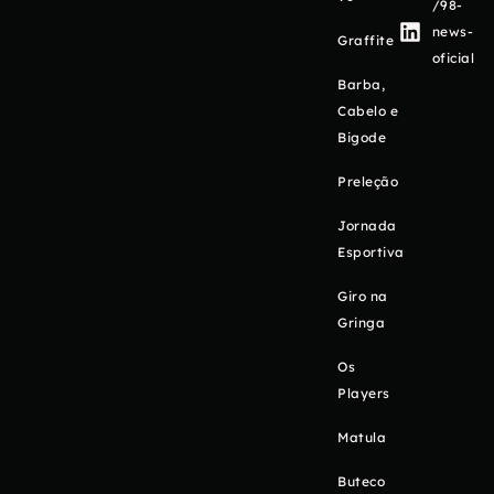
/98-
news-
Graffite
oficial
Barba,
Cabelo e
Bigode
Preleção
Jornada
Esportiva
Giro na
Gringa
Os
Players
Matula
Buteco