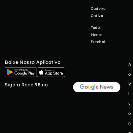
Cadeira
Cativa
Tudo
Menos
Futebol
Baixe Nosso Aplicativo
A
o
V
Siga a Rede 98 no
i
v
o
n