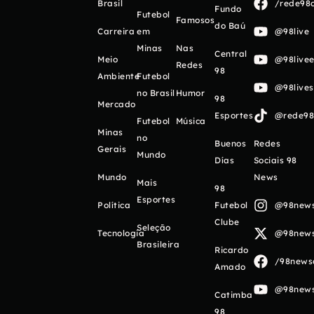
Brasil
/rede98o
Fundo
Futebol
Famosos
do Baú
Carreira
em
@98live
Minas
Nas
Central
Meio
@98livee
Redes
98
Ambiente
Futebol
@98live
no Brasil
Humor
98
Mercado
Esportes
@rede98o
Futebol
Música
Minas
no
Buenos
Redes
Gerais
Mundo
Días
Sociais 98
Mundo
News
Mais
98
Esportes
Política
Futebol
@98newso
Clube
Seleção
Tecnologia
@98newso
Brasileira
Ricardo
/98newso
Amado
@98newso
Catimba
98