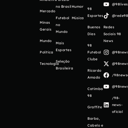
@98live
no Brasil
Humor
98
Mercado
Esportes
@rede98o
Futebol
Música
Minas
no
Buenos
Redes
Gerais
Mundo
Días
Sociais 98
Mundo
News
Mais
98
Esportes
Política
Futebol
@98newso
Clube
Seleção
Tecnologia
@98newso
Brasileira
Ricardo
/98newso
Amado
@98newso
Catimba
98
/98-
news-
Graffite
oficial
Barba,
Cabelo e