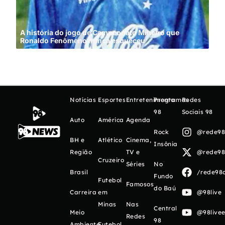
A história do jogo de Campeonato Mineiro que
Ronaldo Fenômeno nunca esqueceu
Cin
Notícias
Esportes
Entretenimento
Programas
Redes
98
Sociais 98
Auto
América
Agenda
Rock
@rede98o
BH e
Atlético
Cinema,
Insônia
Região
TV e
@rede98o
Cruzeiro
Séries
No
Brasil
/rede98o
Fundo
Futebol
Famosos
do Baú
Carreira
em
@98live
Minas
Nas
Central
Meio
@98livee
Redes
98
Ambiente
Futebol