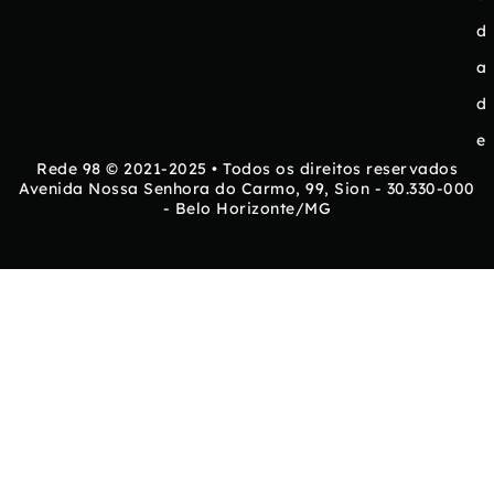
d
a
d
e
Rede 98 © 2021-2025 • Todos os direitos reservados
Avenida Nossa Senhora do Carmo, 99, Sion - 30.330-000
- Belo Horizonte/MG