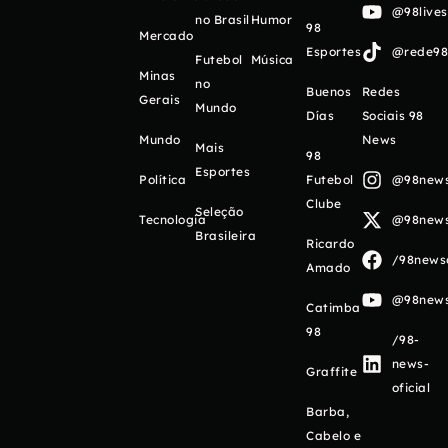
@98live
no Brasil
Humor
98
Mercado
Esportes
@rede98o
Futebol
Música
Minas
no
Buenos
Redes
Gerais
Mundo
Días
Sociais 98
Mundo
News
Mais
98
Esportes
Política
Futebol
@98newso
Clube
Seleção
Tecnologia
@98newso
Brasileira
Ricardo
/98newso
Amado
@98newso
Catimba
98
/98-
news-
Graffite
oficial
Barba,
Cabelo e