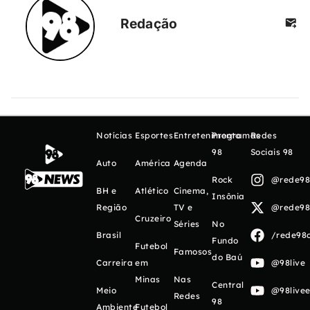
Redação
Notícias
Esportes
Entretenimento
Programas
Redes
98
Sociais 98
Auto
América
Agenda
Rock
@rede98o
BH e
Atlético
Cinema,
Insônia
Região
TV e
@rede98o
Cruzeiro
Séries
No
Brasil
/rede98o
Fundo
Futebol
Famosos
do Baú
Carreira
em
@98live
Minas
Nas
Central
Meio
@98livee
Redes
98
Ambiente
Futebol