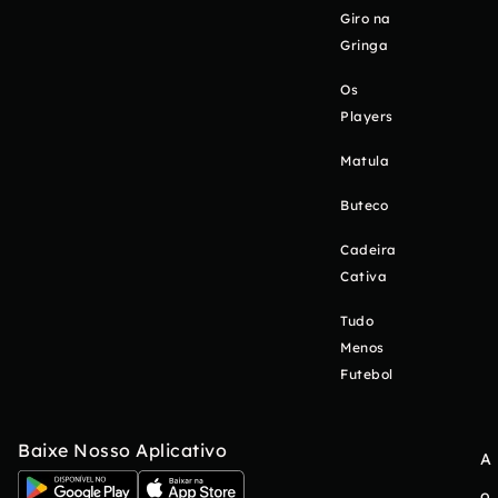
Giro na
Gringa
Os
Players
Matula
Buteco
Cadeira
Cativa
Tudo
Menos
Futebol
Baixe Nosso Aplicativo
A
o