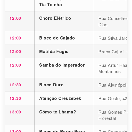
Tia Toinha
12:00
Choro Elétrico
Rua Conselheiro
Dias
12:00
Bloco do Cajado
Rua Silva Jardim
12:00
Matilda Fugiu
Praça Cajuri, 14
12:00
Samba do Imperador
Rua Artur Haas,
Montanhês
12:30
Bloco Duro
Rua Alvinópolis,
12:30
Atenção Creuzebek
Rua Oeste, 425,
13:00
Cómo te Lhama?
Rua Gomes Perei
Florestal
13:00
Bloco do Barba Roxa
Rua Conde de Li