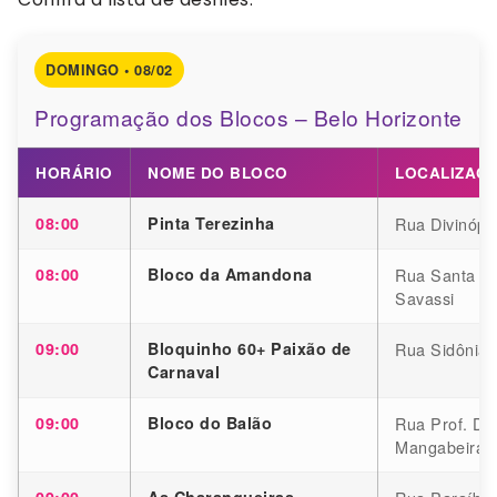
DOMINGO • 08/02
Programação dos Blocos – Belo Horizonte
HORÁRIO
NOME DO BLOCO
LOCALIZAÇ
08:00
Pinta Terezinha
Rua Divinópo
08:00
Bloco da Amandona
Rua Santa Ri
Savassi
09:00
Bloquinho 60+ Paixão de
Rua Sidônia,
Carnaval
09:00
Bloco do Balão
Rua Prof. Dj
Mangabeiras
09:00
As Charangueiras