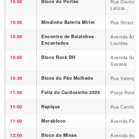
10:00
Bloco do Portão
Rua Doutor P
Letícia
10:00
Mindinho Bateria Mirim
Rua Ibiraci, 
10:00
Encontro de Boizinhos
Avenida Álva
Encantados
Lourdes
10:00
Bloco Rock BH
Avenida Getú
Savassi
10:30
Bloco do Pão Molhado
Rua Valença,
11:00
Folia do Cardosinho 2026
Praça Rotary
11:00
Rapique
Rua Camilo P
11:00
Morabloco
Avenida Flem
12:00
Bloco do Minas
Avenida dos 