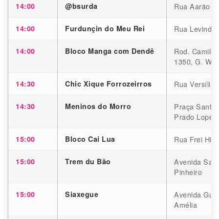
14:00
@bsurda
Rua Aarão Re
14:00
Furdunçin do Meu Rei
Rua Levindo 
14:00
Bloco Manga com Dendê
Rod. Camilo T
1350, G. We
14:30
Chic Xique Forrozeirros
Rua Versília,
14:30
Meninos do Morro
Praça Santa 
Prado Lopes
15:00
Bloco Cai Lua
Rua Frei Hilár
15:00
Trem du Bão
Avenida Sant
Pinheiro
15:00
Siaxegue
Avenida Guar
Amélia