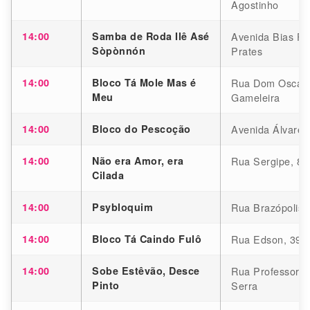
Agostinho
14:00
Samba de Roda Ilê Asé
Avenida Bias For
Sòpònnón
Prates
14:00
Bloco Tá Mole Mas é
Rua Dom Oscar 
Meu
Gameleira
14:00
Bloco do Pescoção
Avenida Álvares
14:00
Não era Amor, era
Rua Sergipe, 85
Cilada
14:00
Psybloquim
Rua Brazópolis, 
14:00
Bloco Tá Caindo Fulô
Rua Edson, 397,
14:00
Sobe Estêvão, Desce
Rua Professor E
Pinto
Serra