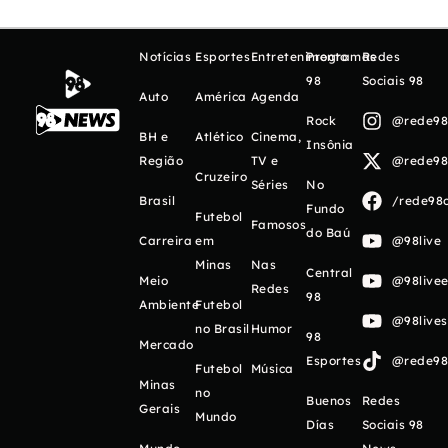
Notícias
Esportes
Entretenimento
Programas
Redes
98
Sociais 98
Auto
América
Agenda
Rock
@rede98o
BH e
Atlético
Cinema,
Insônia
Região
TV e
@rede98o
Cruzeiro
Séries
No
Brasil
/rede98o
Fundo
Futebol
Famosos
do Baú
Carreira
em
@98live
Minas
Nas
Central
Meio
@98livee
Redes
98
Ambiente
Futebol
@98live
no Brasil
Humor
98
Mercado
Esportes
@rede98o
Futebol
Música
Minas
no
Buenos
Redes
Gerais
Mundo
Días
Sociais 98