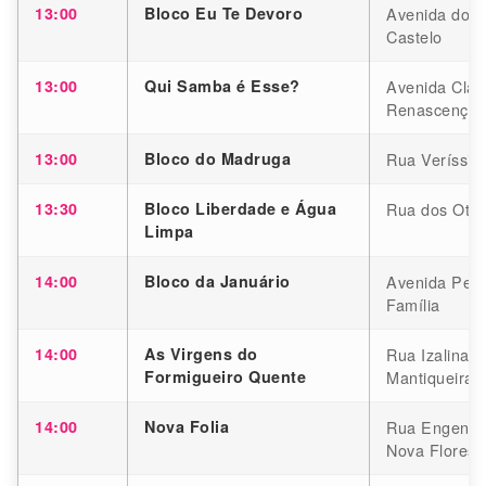
13:00
Bloco Eu Te Devoro
Avenida dos 
Castelo
13:00
Qui Samba é Esse?
Avenida Clar
Renascença
13:00
Bloco do Madruga
Rua Veríssim
13:30
Bloco Liberdade e Água
Rua dos Otoni
Limpa
14:00
Bloco da Januário
Avenida Petr
Família
14:00
As Virgens do
Rua Izalina F
Formigueiro Quente
Mantiqueira
14:00
Nova Folia
Rua Engenhei
Nova Florest