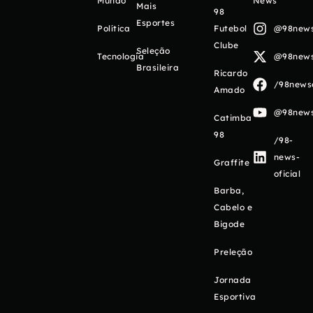
Mundo
News
Mais
98
Esportes
Política
Futebol
@98newso
Clube
Seleção
Tecnologia
@98newso
Brasileira
Ricardo
/98newso
Amado
@98newso
Catimba
98
/98-
news-
Graffite
oficial
Barba,
Cabelo e
Bigode
Preleção
Jornada
Esportiva