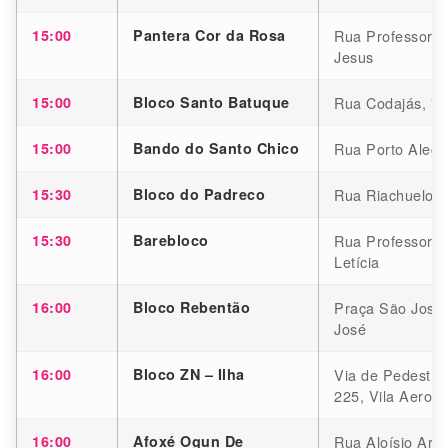
15:00
Pantera Cor da Rosa
Rua Professor M
Jesus
15:00
Bloco Santo Batuque
Rua Codajás, 70
15:00
Bando do Santo Chico
Rua Porto Alegre
15:30
Bloco do Padreco
Rua Riachuelo, 
15:30
Barebloco
Rua Professor Jo
Letícia
16:00
Bloco Rebentão
Praça São José,
José
16:00
Bloco ZN – Ilha
Via de Pedestre
225, Vila Aeropo
16:00
Afoxé Ogun De
Rua Aloísio Arag