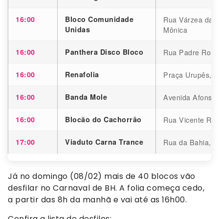
16:00
Bloco Comunidade
Rua Várzea da P
Unidas
Mônica
16:00
Panthera Disco Bloco
Rua Padre Rolim
16:00
Renafolia
Praça Urupês, 
16:00
Banda Mole
Avenida Afonso 
16:00
Blocão do Cachorrão
Rua Vicente Riso
17:00
Viaduto Carna Trance
Rua da Bahia, 1
Já no domingo (08/02) mais de 40 blocos vão
desfilar no Carnaval de BH. A folia começa cedo,
a partir das 8h da manhã e vai até as 16h00.
Confira a lista de desfiles: