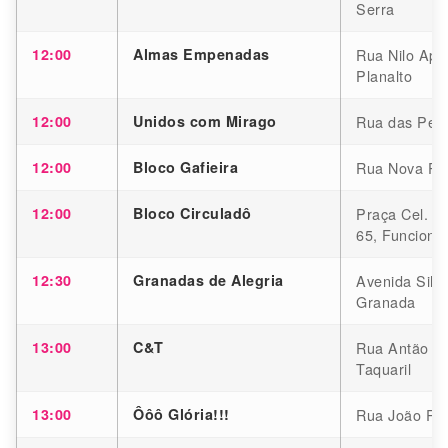
Serra
12:00
Almas Empenadas
Rua Nilo Apar
Planalto
12:00
Unidos com Mirago
Rua das Petú
12:00
Bloco Gafieira
Rua Nova Pon
12:00
Bloco Circuladô
Praça Cel. B
65, Funcionár
12:30
Granadas de Alegria
Avenida Silv
Granada
13:00
C&T
Rua Antão Go
Taquaril
13:00
Ôôô Glória!!!
Rua João Ram