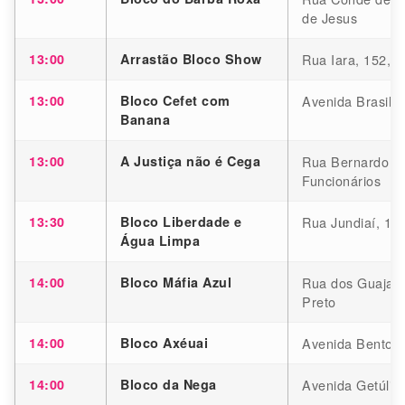
de Jesus
13:00
Arrastão Bloco Show
Rua Iara, 152, 
13:00
Bloco Cefet com
Avenida Brasil, 
Banana
13:00
A Justiça não é Cega
Rua Bernardo G
Funcionários
13:30
Bloco Liberdade e
Rua Jundiaí, 11
Água Limpa
14:00
Bloco Máfia Azul
Rua dos Guajaja
Preto
14:00
Bloco Axéuai
Avenida Bento S
14:00
Bloco da Nega
Avenida Getúlio