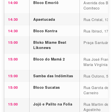
14:00
Bloco Emoriô
Avenida dos Ban
Comiteco
14:30
Apaetucada
Rua Cristal, 130
14:30
Bloco Kontra
Rua Ibiraci, 175
15:00
Bloko Miame Beat
Praça Santuário
Likonews
15:00
Bloco do Mamá 2
Rua José Francis
Maria Virgínia
15:00
Samba das Indômitas
Rua Outono, 524
15:00
Bloco Sucatas
Rua Garota de I
Carneiro
15:00
Jojô e Palito na Folia
Rua Martim de C
Agostinho