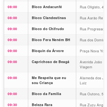
08:00
Bloco Andacunfé
Rua Oligisto, 41
08:00
Bloco Clandestinas
Rua Aarão Reis,
09:00
Bloco do Chifrudo
Rua Progresso, 
09:00
Bloco Fera Neném BH
Rua dos Dominic
09:00
Bloquin da Árvore
Praça Nova York
09:00
Caprichoso de Beagá
Avenida João Pi
Viagem
09:00
Me Respeita que eu
Alameda dos Ja
sou Criança
Luiz
09:00
Bloco da Família
Rua Outono, 599
09:30
Beleza Rara
Rua Zuzu Angel,