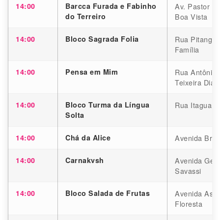
14:00
Barcca Furada e Fabinho
Av. Pastor An
do Terreiro
Boa Vista
14:00
Bloco Sagrada Folia
Rua Pitangui
Família
14:00
Pensa em Mim
Rua Antônio T
Teixeira Dias
14:00
Bloco Turma da Língua
Rua Itaguaí, 
Solta
14:00
Chá da Alice
Avenida Brasi
14:00
Carnakvsh
Avenida Getú
Savassi
14:00
Bloco Salada de Frutas
Avenida Assi
Floresta