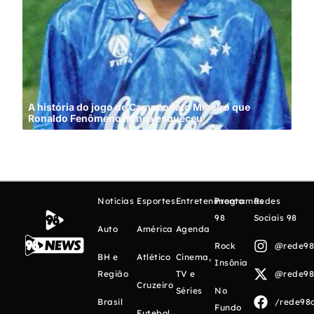
A história do jogo de Campeonato Mineiro que
Ronaldo Fenômeno nunca esqueceu
Cin
Notícias
Esportes
Entretenimento
Programas
Redes
98
Sociais 98
Auto
América
Agenda
Rock
@rede98o
BH e
Atlético
Cinema,
Insônia
Região
TV e
@rede98o
Cruzeiro
Séries
No
Brasil
/rede98o
Fundo
Futebol