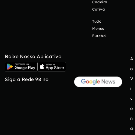
Cadeira
Cativa
Tudo
Menos
Futebol
Baixe Nosso Aplicativo
A
o
V
Siga a Rede 98 no
i
v
o
n
a