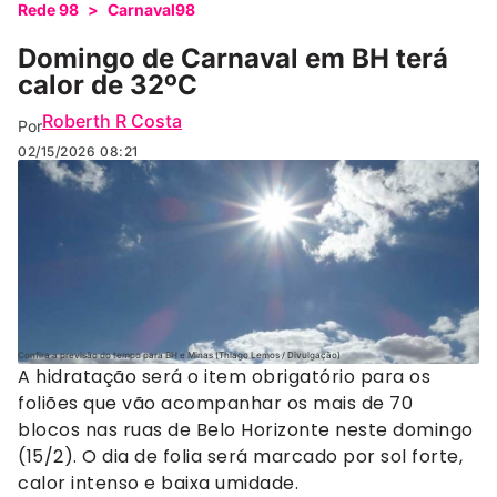
Rede 98
>
Carnaval98
Domingo de Carnaval em BH terá
calor de 32ºC
Roberth R Costa
Por
02/15/2026
08:21
Confira a previsão do tempo para BH e Minas (Thiago Lemos / Divulgação)
A hidratação será o item obrigatório para os
foliões que vão acompanhar os mais de 70
blocos nas ruas de Belo Horizonte neste domingo
(15/2). O dia de folia será marcado por sol forte,
calor intenso e baixa umidade.