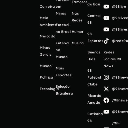
Famosos
do Baú
Carreira
em
@98live
Minas
Nas
Central
Meio
@98livee
Redes
98
Ambiente
Futebol
@98live
no Brasil
Humor
98
Mercado
Esportes
@rede98o
Futebol
Música
Minas
no
Buenos
Redes
Gerais
Mundo
Días
Sociais 98
Mundo
News
Mais
98
Esportes
Política
Futebol
@98newso
Clube
Seleção
Tecnologia
@98newso
Brasileira
Ricardo
/98newso
Amado
@98newso
Catimba
98
/98-