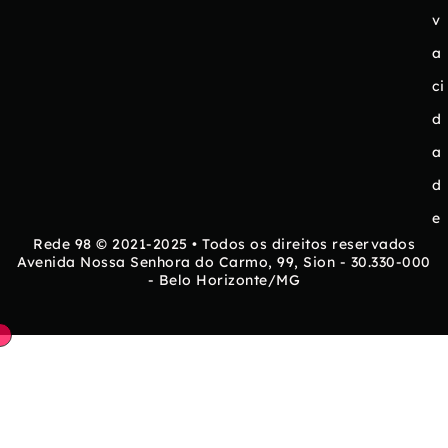
v
a
ci
d
a
d
e
Rede 98 © 2021-2025 • Todos os direitos reservados
Avenida Nossa Senhora do Carmo, 99, Sion - 30.330-000
- Belo Horizonte/MG