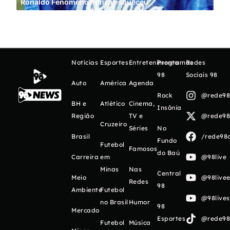
Ronaldo Fenômeno nunca esqueceu
Cin
Notícias
Esportes
Entretenimento
Programas
Redes
98
Sociais 98
Auto
América
Agenda
Rock
@rede98o
BH e
Atlético
Cinema,
Insônia
Região
TV e
@rede98o
Cruzeiro
Séries
No
Brasil
/rede98o
Fundo
Futebol
Famosos
do Baú
Carreira
em
@98live
Minas
Nas
Central
Meio
@98livee
Redes
98
Ambiente
Futebol
@98live
no Brasil
Humor
98
Mercado
Esportes
@rede98o
Futebol
Música