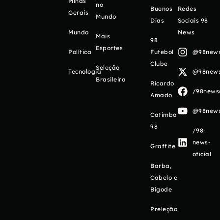
Minas
no
Buenos
Redes
Gerais
Mundo
Días
Sociais 98
Mundo
News
Mais
98
Esportes
Política
Futebol
@98newso
Clube
Seleção
Tecnologia
@98newso
Brasileira
Ricardo
/98newso
Amado
@98newso
Catimba
98
/98-
news-
Graffite
oficial
Barba,
Cabelo e
Bigode
Preleção