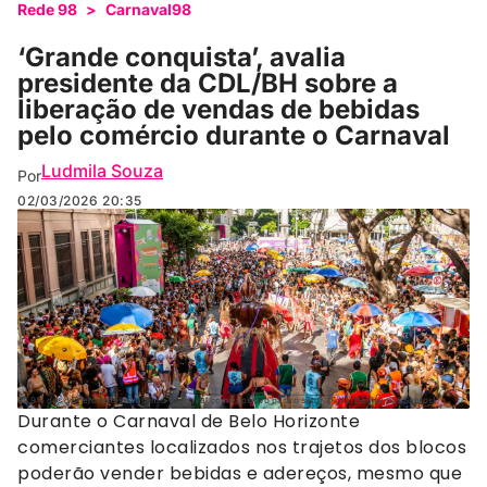
Rede 98
>
Carnaval98
‘Grande conquista’, avalia
presidente da CDL/BH sobre a
liberação de vendas de bebidas
pelo comércio durante o Carnaval
Ludmila Souza
Por
02/03/2026
20:35
98,9% dos comerciantes avaliam o Carnaval como positivo para o setor. (Foto: Denise dos Santos)
Durante o Carnaval de Belo Horizonte
comerciantes localizados nos trajetos dos blocos
poderão vender bebidas e adereços, mesmo que