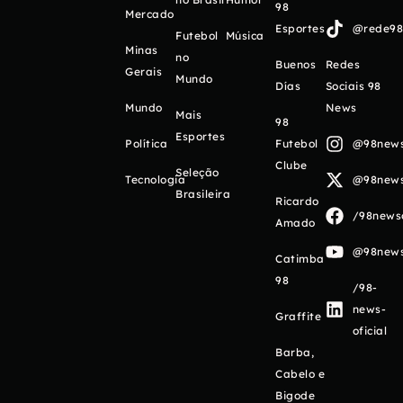
98
Mercado
Esportes
@rede98o
Futebol
Música
Minas
no
Buenos
Redes
Gerais
Mundo
Días
Sociais 98
Mundo
News
Mais
98
Esportes
Política
Futebol
@98newso
Clube
Seleção
Tecnologia
@98newso
Brasileira
Ricardo
/98newso
Amado
@98newso
Catimba
98
/98-
news-
Graffite
oficial
Barba,
Cabelo e
Bigode