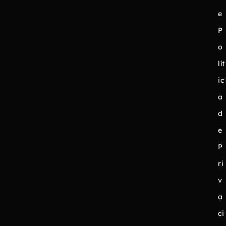
e
P
o
lít
ic
a
d
e
P
ri
v
a
ci