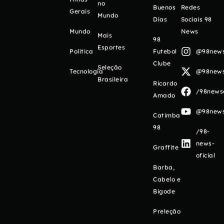
no
Buenos
Redes
Gerais
Mundo
Días
Sociais 98
Mundo
News
Mais
98
Esportes
Política
Futebol
@98newso
Clube
Seleção
Tecnologia
@98newso
Brasileira
Ricardo
/98newso
Amado
@98newso
Catimba
98
/98-
news-
Graffite
oficial
Barba,
Cabelo e
Bigode
Preleção