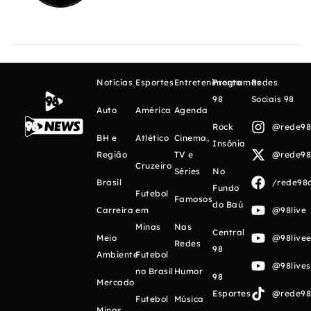
Notícias
Esportes
Entretenimento
Programas
Redes
98
Sociais 98
Auto
América
Agenda
Rock
@rede98o
BH e
Atlético
Cinema,
Insônia
Região
TV e
@rede98o
Cruzeiro
Séries
No
Brasil
/rede98o
Fundo
Futebol
Famosos
do Baú
Carreira
em
@98live
Minas
Nas
Central
Meio
@98livee
Redes
98
Ambiente
Futebol
@98live
no Brasil
Humor
98
Mercado
Esportes
@rede98o
Futebol
Música
Minas