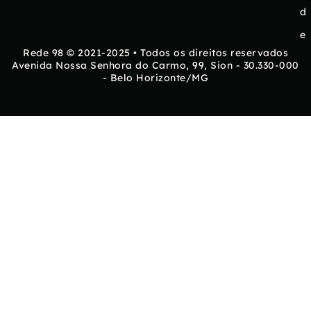
d
e
Rede 98 © 2021-2025 • Todos os direitos reservados
Avenida Nossa Senhora do Carmo, 99, Sion - 30.330-000
- Belo Horizonte/MG