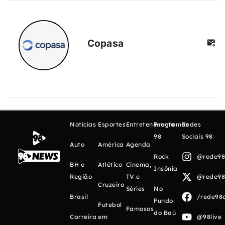
Copasa
Notícias
Esportes
Entretenimento
Programas
Redes
98
Sociais 98
Auto
América
Agenda
Rock
@rede98o
BH e
Atlético
Cinema,
Insônia
Região
TV e
@rede98o
Cruzeiro
Séries
No
Brasil
/rede98o
Fundo
Futebol
Famosos
do Baú
Carreira
em
@98live