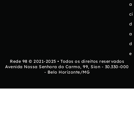
a
ci
d
a
d
e
Rede 98 © 2021-2025 • Todos os direitos reservados
Avenida Nossa Senhora do Carmo, 99, Sion - 30.330-000
- Belo Horizonte/MG