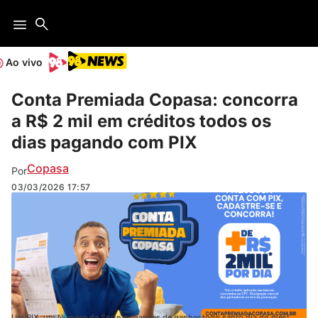
Ao vivo
Conta Premiada Copasa: concorra
a R$ 2 mil em créditos todos os
dias pagando com PIX
Copasa
Por
03/03/2026
17:57
Um PIX, um Número da Sorte e chances de ganhar todo santo dia do mês!