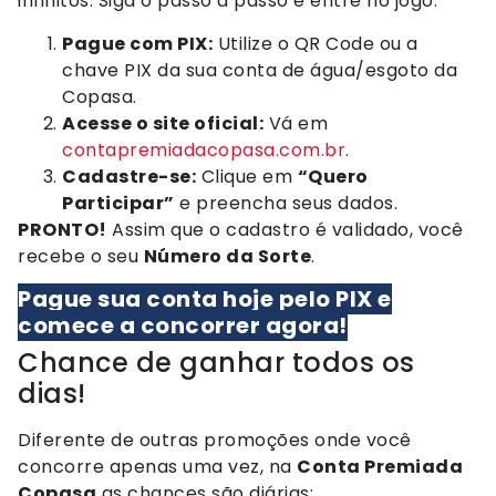
infinitos. Siga o passo a passo e entre no jogo:
Pague com PIX:
Utilize o QR Code ou a
chave PIX da sua conta de água/esgoto da
Copasa.
Acesse o site oficial:
Vá em
contapremiadacopasa.com.br
.
Cadastre-se:
Clique em
“Quero
Participar”
e preencha seus dados.
PRONTO!
Assim que o cadastro é validado, você
recebe o seu
Número da Sorte
.
Pague sua conta hoje pelo PIX e
comece a concorrer agora!
Chance de ganhar todos os
dias!
Diferente de outras promoções onde você
concorre apenas uma vez, na
Conta Premiada
Copasa
as chances são diárias: