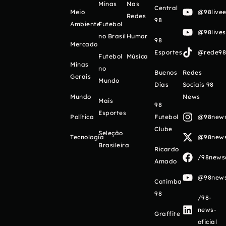
Minas
Nas
Central
Meio
@98livee
Redes
98
Ambiente
Futebol
@98live
no Brasil
Humor
98
Mercado
Esportes
@rede98o
Futebol
Música
Minas
no
Buenos
Redes
Gerais
Mundo
Días
Sociais 98
Mundo
News
Mais
98
Esportes
Política
Futebol
@98newso
Clube
Seleção
Tecnologia
@98newso
Brasileira
Ricardo
/98newso
Amado
@98newso
Catimba
98
/98-
news-
Graffite
oficial