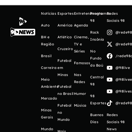
Notícias
Esportes
Entretenimento
Programas
Redes
98
Sociais 98
Auto
América
Agenda
Rock
@rede98o
BH e
Atlético
Cinema,
Insônia
Região
TV e
@rede98o
Cruzeiro
Séries
No
Brasil
/rede98o
Fundo
Futebol
Famosos
do Baú
Carreira
em
@98live
Minas
Nas
Central
Meio
@98livee
Redes
98
Ambiente
Futebol
@98live
no Brasil
Humor
98
Mercado
Esportes
@rede98o
Futebol
Música
Minas
no
Buenos
Redes
Gerais
Mundo
Días
Sociais 98
Mundo
News
Mais