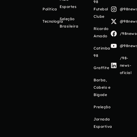
98
Esportes
Política
Futebol
@98newso
Clube
Seleção
Tecnologia
@98newso
Brasileira
Ricardo
/98newso
Amado
@98newso
Catimba
98
/98-
news-
Graffite
oficial
Barba,
Cabelo e
Bigode
Preleção
Jornada
Esportiva