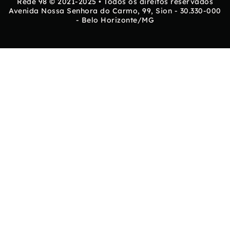
Rede 98 © 2021-2025 • Todos os direitos reservados
Avenida Nossa Senhora do Carmo, 99, Sion - 30.330-000
- Belo Horizonte/MG