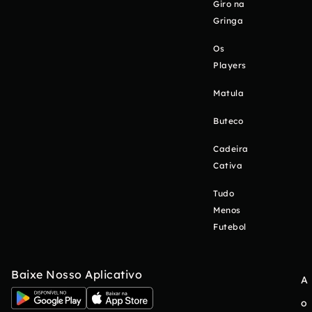
Giro na
Gringa
Os
Players
Matula
Buteco
Cadeira
Cativa
Tudo
Menos
Futebol
Baixe Nosso Aplicativo
A
o