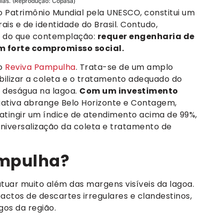
lias. (Reprodução: Copasa)
Patrimônio Mundial pela UNESCO, constitui um
ais e de identidade do Brasil. Contudo,
s do que contemplação:
requer engenharia de
m forte compromisso social.
 o
Reviva Pampulha
. Trata-se de um amplo
bilizar a coleta e o tratamento adequado do
e deságua na lagoa.
Com um investimento
iciativa abrange Belo Horizonte e Contagem,
atingir um índice de atendimento acima de 99%,
iversalização da coleta e tratamento de
ampulha?
tuar muito além das margens visíveis da lagoa.
actos de descartes irregulares e clandestinos,
os da região.