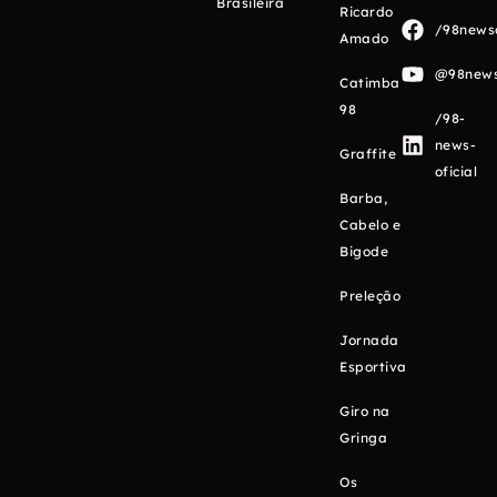
Brasileira
Ricardo
/98newso
Amado
@98newso
Catimba
98
/98-
news-
Graffite
oficial
Barba,
Cabelo e
Bigode
Preleção
Jornada
Esportiva
Giro na
Gringa
Os