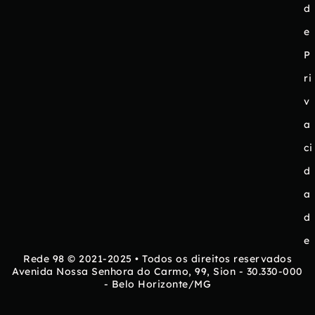
d
e
P
ri
v
a
ci
d
a
d
e
Rede 98 © 2021-2025 • Todos os direitos reservados
Avenida Nossa Senhora do Carmo, 99, Sion - 30.330-000
- Belo Horizonte/MG