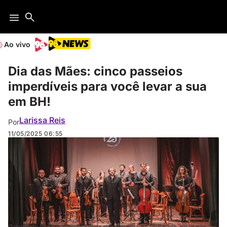
Ao vivo
Dia das Mães: cinco passeios
imperdíveis para você levar a sua
em BH!
Larissa Reis
Por
11/05/2025
06:55
O domingo (11/5) está recheado de atrações em Belo Horizonte, então não