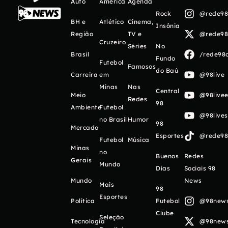
Auto
América
Agenda
Rock
@rede98o
BH e
Atlético
Cinema,
Insônia
Região
TV e
@rede98o
Cruzeiro
Séries
No
Brasil
/rede98o
Fundo
Futebol
Famosos
do Baú
Carreira
em
@98live
Minas
Nas
Central
Meio
@98livee
Redes
98
Ambiente
Futebol
@98live
no Brasil
Humor
98
Mercado
Esportes
@rede98o
Futebol
Música
Minas
no
Buenos
Redes
Gerais
Mundo
Días
Sociais 98
Mundo
News
Mais
98
Esportes
Política
Futebol
@98newso
Clube
Seleção
Tecnologia
@98newso