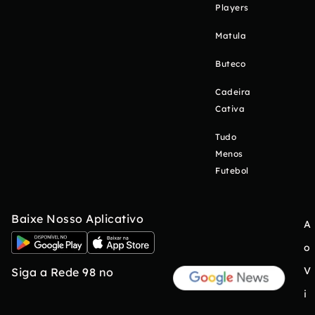
Players
Matula
Buteco
Cadeira
Cativa
Tudo
Menos
Futebol
Baixe Nosso Aplicativo
A
o
V
Siga a Rede 98 no
i