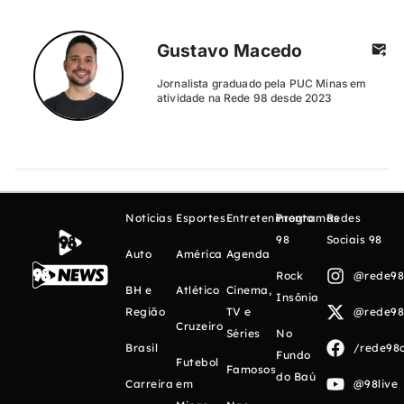
Gustavo Macedo
Jornalista graduado pela PUC Minas em
atividade na Rede 98 desde 2023
Notícias
Esportes
Entretenimento
Programas
Redes
98
Sociais 98
Auto
América
Agenda
Rock
@rede98o
BH e
Atlético
Cinema,
Insônia
Região
TV e
@rede98o
Cruzeiro
Séries
No
Brasil
/rede98o
Fundo
Futebol
Famosos
do Baú
Carreira
em
@98live