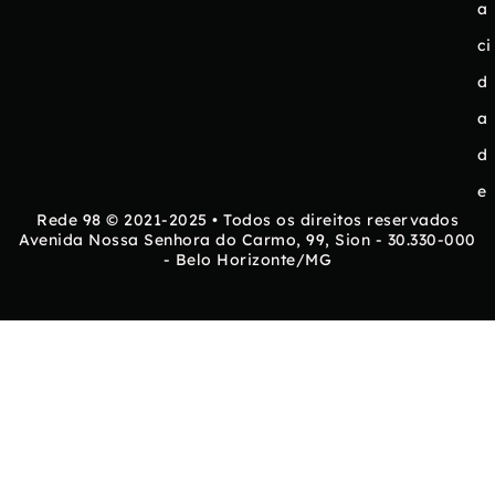
a
ci
d
a
d
e
Rede 98 © 2021-2025 • Todos os direitos reservados
Avenida Nossa Senhora do Carmo, 99, Sion - 30.330-000
- Belo Horizonte/MG