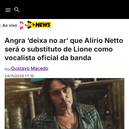
Ao vivo
Angra ‘deixa no ar’ que Alírio Netto
será o substituto de Lione como
vocalista oficial da banda
Gustavo Macedo
Por
24/11/2025
17:15
Alírio Netto vai participar do show do Angra no festival Bangers Open Air, em