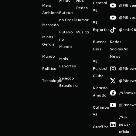
Minas
Nas
Central
Meio
@98livee
Redes
98
Ambiente
Futebol
@98live
no Brasil
Humor
98
Mercado
Esportes
@rede98o
Futebol
Música
Minas
no
Buenos
Redes
Gerais
Mundo
Días
Sociais 98
Mundo
News
Mais
98
Esportes
Política
Futebol
@98newso
Clube
Seleção
Tecnologia
@98newso
Brasileira
Ricardo
/98newso
Amado
@98newso
Catimba
98
/98-
news-
Graffite
oficial