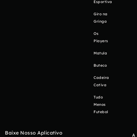
Esportiva
Giro na
Gringa
Os
Players
Matula
Buteco
Cadeira
Cativa
Tudo
Menos
Futebol
Baixe Nosso Aplicativo
A