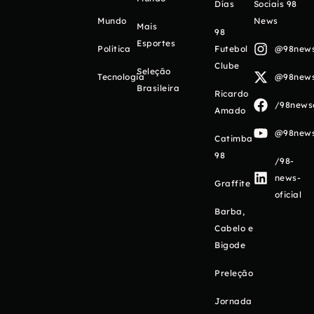
Días
Sociais 98
Mundo
News
Mais
98
Esportes
Política
Futebol
@98newso
Clube
Seleção
Tecnologia
@98newso
Brasileira
Ricardo
/98newso
Amado
@98newso
Catimba
98
/98-
news-
Graffite
oficial
Barba,
Cabelo e
Bigode
Preleção
Jornada