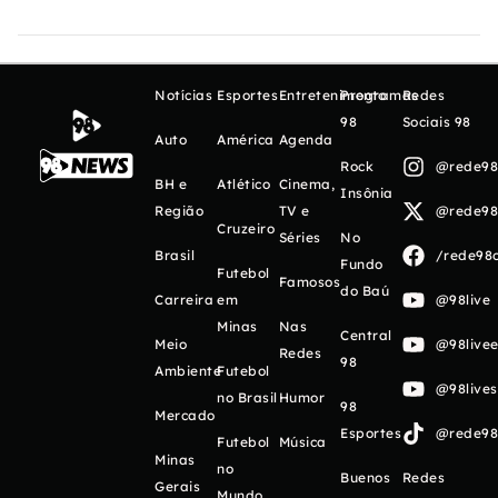
Notícias
Esportes
Entretenimento
Programas
Redes
98
Sociais 98
Auto
América
Agenda
Rock
@rede98o
BH e
Atlético
Cinema,
Insônia
Região
TV e
@rede98o
Cruzeiro
Séries
No
Brasil
/rede98o
Fundo
Futebol
Famosos
do Baú
Carreira
em
@98live
Minas
Nas
Central
Meio
@98livee
Redes
98
Ambiente
Futebol
@98live
no Brasil
Humor
98
Mercado
Esportes
@rede98o
Futebol
Música
Minas
no
Buenos
Redes
Gerais
Mundo