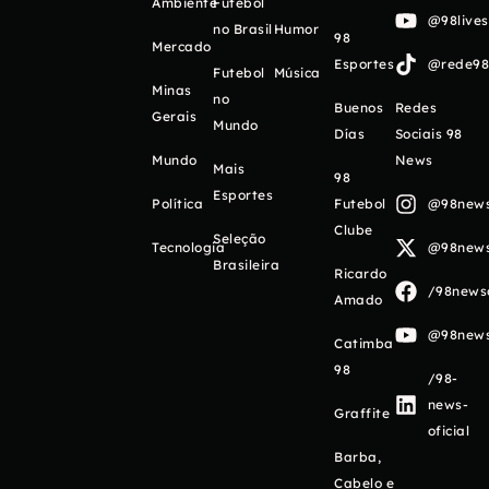
Ambiente
Futebol
@98live
no Brasil
Humor
98
Mercado
Esportes
@rede98o
Futebol
Música
Minas
no
Buenos
Redes
Gerais
Mundo
Días
Sociais 98
Mundo
News
Mais
98
Esportes
Política
Futebol
@98newso
Clube
Seleção
Tecnologia
@98newso
Brasileira
Ricardo
/98newso
Amado
@98newso
Catimba
98
/98-
news-
Graffite
oficial
Barba,
Cabelo e