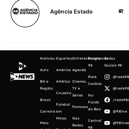
Agência Estado
Notícias
Esportes
Entretenimento
Programas
Redes
98
Sociais 98
Auto
América
Agenda
Rock
@rede98o
BH e
Atlético
Cinema,
Insônia
Região
TV e
@rede98o
Cruzeiro
Séries
No
Brasil
/rede98o
Fundo
Futebol
Famosos
do Baú
Carreira
em
@98live
Minas
Nas
Central
Meio
@98livee
Redes
98