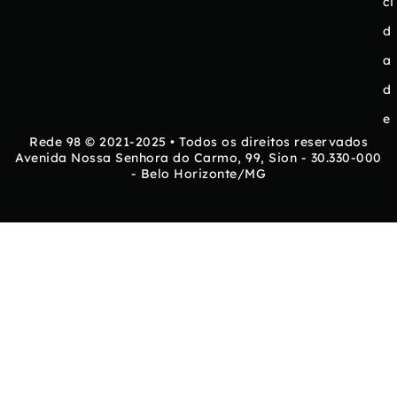
ci
d
a
d
e
Rede 98 © 2021-2025 • Todos os direitos reservados
Avenida Nossa Senhora do Carmo, 99, Sion - 30.330-000
- Belo Horizonte/MG