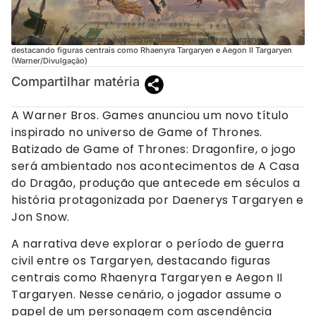
A narrativa deve explorar o período de guerra civil entre os Targaryen,
destacando figuras centrais como Rhaenyra Targaryen e Aegon II Targaryen
(Warner/Divulgação)
Compartilhar matéria
A Warner Bros. Games anunciou um novo título
inspirado no universo de Game of Thrones.
Batizado de Game of Thrones: Dragonfire, o jogo
será ambientado nos acontecimentos de A Casa
do Dragão, produção que antecede em séculos a
história protagonizada por Daenerys Targaryen e
Jon Snow.
A narrativa deve explorar o período de guerra
civil entre os Targaryen, destacando figuras
centrais como Rhaenyra Targaryen e Aegon II
Targaryen. Nesse cenário, o jogador assume o
papel de um personagem com ascendência