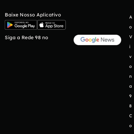
Baixe Nosso Aplicativo
A
o
V
Siga a Rede 98 no
i
v
o
n
a
9
8
C
o