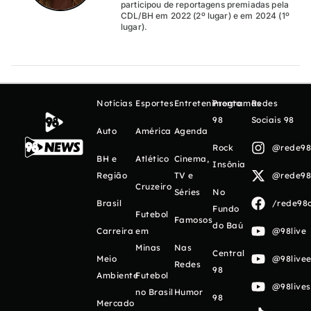
participou de reportagens premiadas pela
CDL/BH em 2022 (2º lugar) e em 2024 (1º
lugar).
Notícias
Esportes
Entretenimento
Programas
Redes
98
Sociais 98
Auto
América
Agenda
Rock
@rede98o
BH e
Atlético
Cinema,
Insônia
Região
TV e
@rede98o
Cruzeiro
Séries
No
Brasil
/rede98o
Fundo
Futebol
Famosos
do Baú
Carreira
em
@98live
Minas
Nas
Central
Meio
@98livee
Redes
98
Ambiente
Futebol
@98live
no Brasil
Humor
98
Mercado