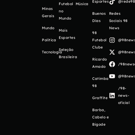
Esportes
@rede98o
Futebol
Música
Minas
no
Buenos
Redes
Gerais
Mundo
Días
Sociais 98
Mundo
News
Mais
98
Esportes
Política
Futebol
@98newso
Clube
Seleção
Tecnologia
@98newso
Brasileira
Ricardo
/98newso
Amado
@98newso
Catimba
98
/98-
news-
Graffite
oficial
Barba,
Cabelo e
Bigode