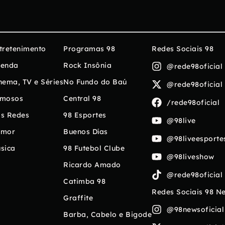
tretenimento
Programas 98
Redes Sociais 98
enda
Rock Insônia
@rede98oficial
nema, TV e Séries
No Fundo do Baú
@rede98oficial
mosos
Central 98
/rede98oficial
s Redes
98 Esportes
@98live
umor
Buenos Días
@98liveesporte
sica
98 Futebol Clube
@98liveshow
Ricardo Amado
@rede98oficial
Catimba 98
Redes Sociais 98 N
Graffite
@98newsoficial
Barba, Cabelo e Bigode