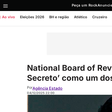
Peça um Rock
Anuncie
Ao vivo
Eleições 2026
BH e região
Atlético
Cruzeiro
National Board of Re
Secreto’ como um dos
Por
Agência Estado
04/12/2025
22:00