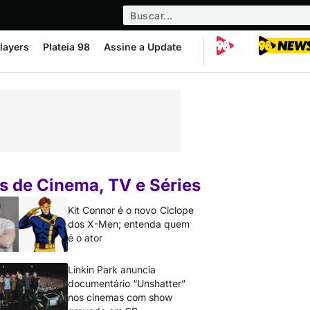
layers
Plateia 98
Assine a Update
s de Cinema, TV e Séries
Kit Connor é o novo Ciclope
dos X-Men; entenda quem
é o ator
Linkin Park anuncia
documentário “Unshatter”
nos cinemas com show