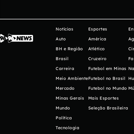
Notícias
Esportes
En
Auto
América
Ag
BH e Região
Atlético
Ci
Brasil
Cruzeiro
Fa
Carreira
Futebol em Minas
Na
Meio Ambiente
Futebol no Brasil
H
Mercado
Futebol no Mundo
Mú
Minas Gerais
Mais Esportes
Mundo
Seleção Brasileira
Política
Tecnologia