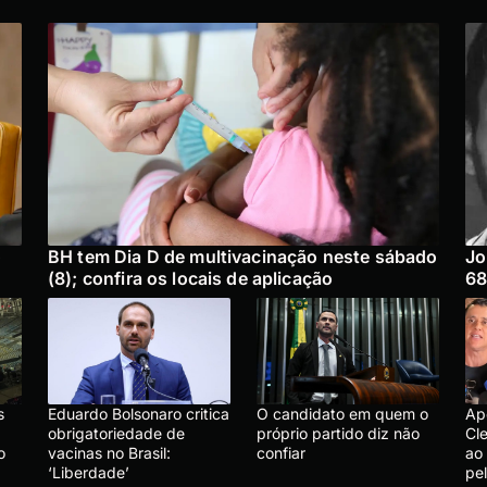
o
BH tem Dia D de multivacinação neste sábado
Jo
(8); confira os locais de aplicação
68
s
Eduardo Bolsonaro critica
O candidato em quem o
Ap
obrigatoriedade de
próprio partido diz não
Cle
o
vacinas no Brasil:
confiar
ao
‘Liberdade’
pe