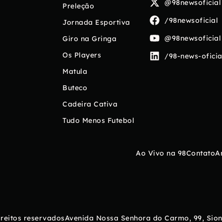
@98newsoficial
Preleção
/98newsoficial
Jornada Esportiva
@98newsoficial
Giro na Gringa
Os Players
/98-news-oficia
Matula
Buteco
Cadeira Cativa
Tudo Menos Futebol
Ao Vivo na 98
Contato
A
ireitos reservados
Avenida Nossa Senhora do Carmo, 99, Sion