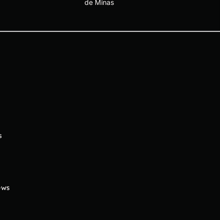
de Minas
s
ews