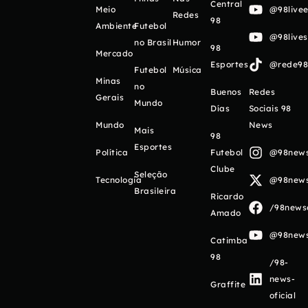
Central
Meio
@98livee
Redes
98
Ambiente
Futebol
@98live
no Brasil
Humor
98
Mercado
Esportes
@rede98o
Futebol
Música
Minas
no
Buenos
Redes
Gerais
Mundo
Días
Sociais 98
Mundo
News
Mais
98
Esportes
Política
Futebol
@98newso
Clube
Seleção
Tecnologia
@98newso
Brasileira
Ricardo
/98newso
Amado
@98newso
Catimba
98
/98-
news-
Graffite
oficial