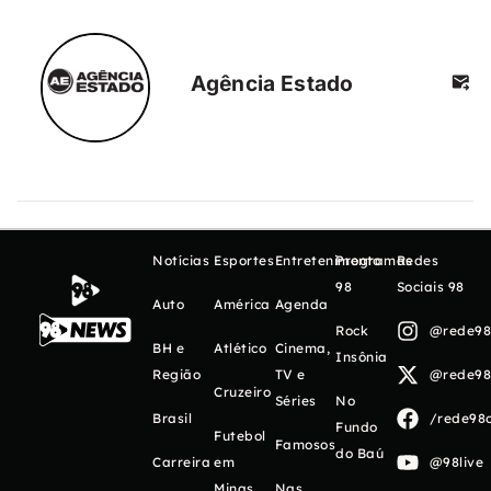
Agência Estado
Notícias
Esportes
Entretenimento
Programas
Redes
98
Sociais 98
Auto
América
Agenda
Rock
@rede98o
BH e
Atlético
Cinema,
Insônia
Região
TV e
@rede98o
Cruzeiro
Séries
No
Brasil
/rede98o
Fundo
Futebol
Famosos
do Baú
Carreira
em
@98live
Minas
Nas