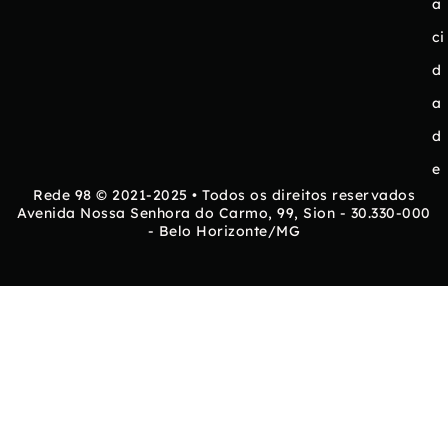
a
ci
d
a
d
e
Rede 98 © 2021-2025 • Todos os direitos reservados
Avenida Nossa Senhora do Carmo, 99, Sion - 30.330-000
- Belo Horizonte/MG