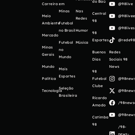
do Baú
Carreira
em
@98live
Minas
Nas
Central
Meio
@98livee
Redes
98
Ambiente
Futebol
@98live
no Brasil
Humor
98
Mercado
Esportes
@rede98o
Futebol
Música
Minas
no
Buenos
Redes
Gerais
Mundo
Días
Sociais 98
Mundo
News
Mais
98
Esportes
Política
Futebol
@98newso
Clube
Seleção
Tecnologia
@98newso
Brasileira
Ricardo
/98newso
Amado
@98newso
Catimba
98
/98-
news-