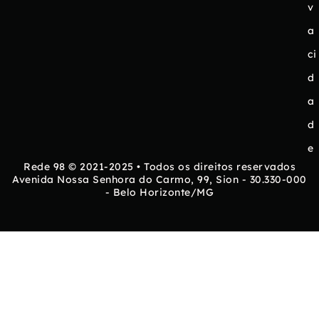
v
a
ci
d
a
d
e
Rede 98 © 2021-2025 • Todos os direitos reservados
Avenida Nossa Senhora do Carmo, 99, Sion - 30.330-000
- Belo Horizonte/MG