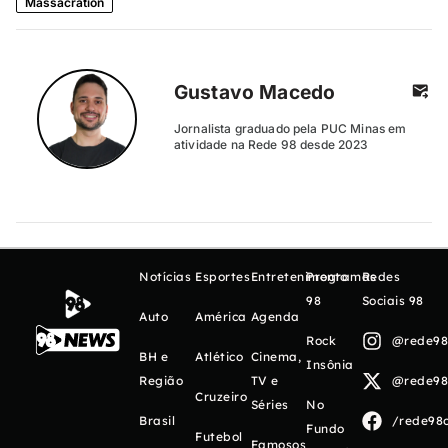
Massacration
Gustavo Macedo
Jornalista graduado pela PUC Minas em
atividade na Rede 98 desde 2023
Notícias
Esportes
Entretenimento
Programas
Redes
98
Sociais 98
Auto
América
Agenda
Rock
@rede98o
BH e
Atlético
Cinema,
Insônia
Região
TV e
@rede98o
Cruzeiro
Séries
No
Brasil
/rede98o
Fundo
Futebol
Famosos