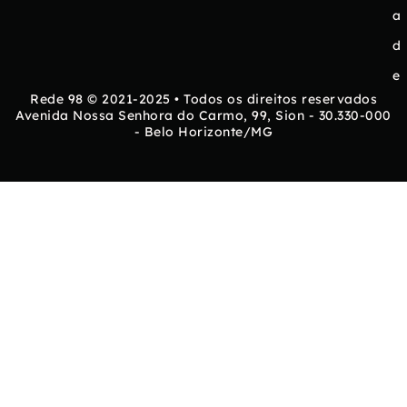
a
d
e
Rede 98 © 2021-2025 • Todos os direitos reservados
Avenida Nossa Senhora do Carmo, 99, Sion - 30.330-000
- Belo Horizonte/MG