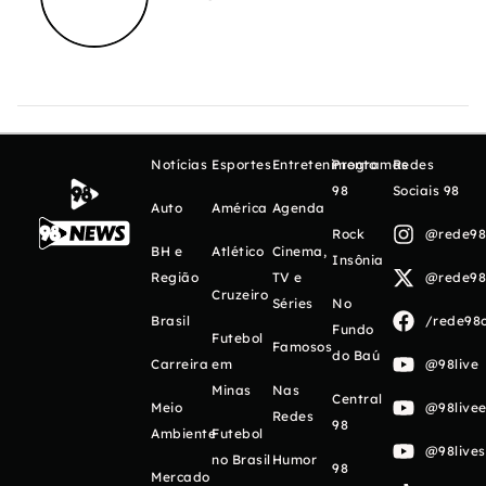
Notícias
Esportes
Entretenimento
Programas
Redes
98
Sociais 98
Auto
América
Agenda
Rock
@rede98o
BH e
Atlético
Cinema,
Insônia
Região
TV e
@rede98o
Cruzeiro
Séries
No
Brasil
/rede98o
Fundo
Futebol
Famosos
do Baú
Carreira
em
@98live
Minas
Nas
Central
Meio
@98livee
Redes
98
Ambiente
Futebol
@98live
no Brasil
Humor
98
Mercado