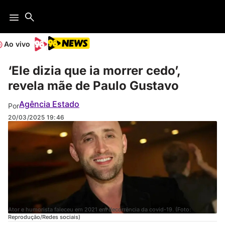
Ao vivo
‘Ele dizia que ia morrer cedo’,
revela mãe de Paulo Gustavo
Agência Estado
Por
20/03/2025
19:46
Ator e humorista faleceu em 2021 em decorrência da covid-19. (Foto:
Reprodução/Redes sociais)