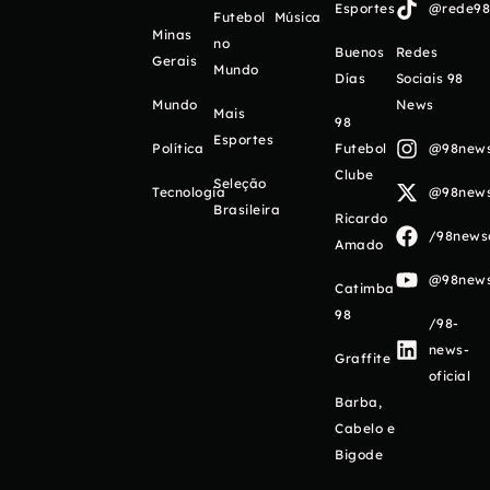
Esportes
@rede98o
Futebol
Música
Minas
no
Buenos
Redes
Gerais
Mundo
Días
Sociais 98
Mundo
News
Mais
98
Esportes
Política
Futebol
@98newso
Clube
Seleção
Tecnologia
@98newso
Brasileira
Ricardo
/98newso
Amado
@98newso
Catimba
98
/98-
news-
Graffite
oficial
Barba,
Cabelo e
Bigode