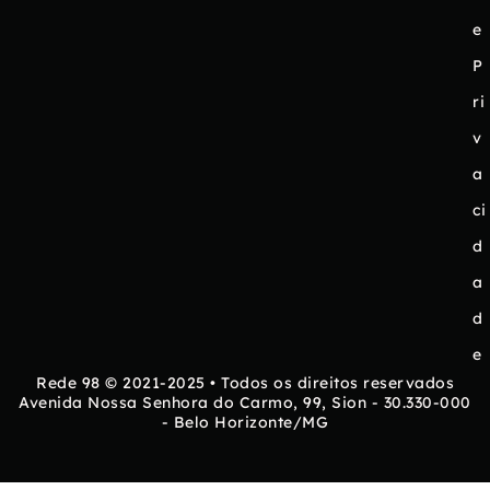
e
P
ri
v
a
ci
d
a
d
e
Rede 98 © 2021-2025 • Todos os direitos reservados
Avenida Nossa Senhora do Carmo, 99, Sion - 30.330-000
- Belo Horizonte/MG