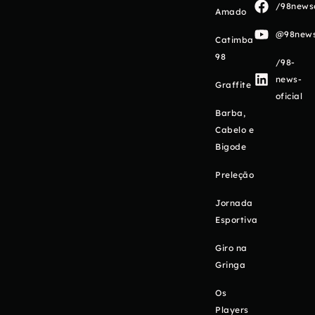
/98newso
Amado
@98newso
Catimba
98
/98-
news-
Graffite
oficial
Barba,
Cabelo e
Bigode
Preleção
Jornada
Esportiva
Giro na
Gringa
Os
Players