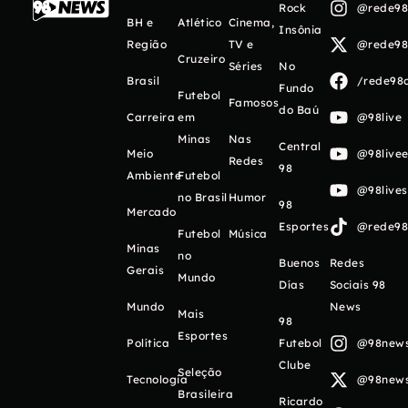
Rock
@rede98o
BH e
Atlético
Cinema,
Insônia
Região
TV e
@rede98o
Cruzeiro
Séries
No
Brasil
/rede98o
Fundo
Futebol
Famosos
do Baú
Carreira
em
@98live
Minas
Nas
Central
Meio
@98livee
Redes
98
Ambiente
Futebol
@98live
no Brasil
Humor
98
Mercado
Esportes
@rede98o
Futebol
Música
Minas
no
Buenos
Redes
Gerais
Mundo
Días
Sociais 98
Mundo
News
Mais
98
Esportes
Política
Futebol
@98newso
Clube
Seleção
Tecnologia
@98newso
Brasileira
Ricardo