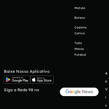
Matula
Buteco
Cadeira
Cativa
Tudo
Menos
Futebol
Baixe Nosso Aplicativo
A
o
V
Siga a Rede 98 no
i
v