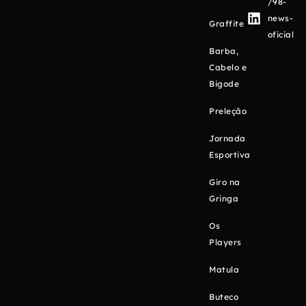
/98-
news-
Graffite
oficial
Barba,
Cabelo e
Bigode
Preleção
Jornada
Esportiva
Giro na
Gringa
Os
Players
Matula
Buteco