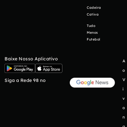
Cadeira
Cativa
Tudo
Menos
Futebol
Baixe Nosso Aplicativo
A
o
V
Siga a Rede 98 no
i
v
o
n
a