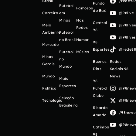
Brasil
/rede98o
Fundo
Futebol
Famosos
do Baú
Carreira
em
@98live
Minas
Nas
Central
Meio
@98livee
Redes
98
Ambiente
Futebol
@98live
no Brasil
Humor
98
Mercado
Esportes
@rede98o
Futebol
Música
Minas
no
Buenos
Redes
Gerais
Mundo
Días
Sociais 98
Mundo
News
Mais
98
Esportes
Política
Futebol
@98newso
Clube
Seleção
Tecnologia
@98newso
Brasileira
Ricardo
/98newso
Amado
@98newso
Catimba
98