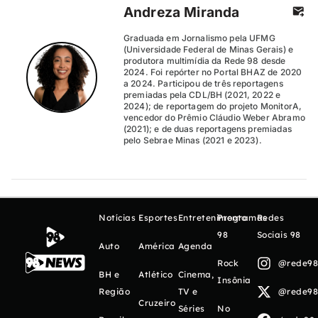
Andreza Miranda
Graduada em Jornalismo pela UFMG
(Universidade Federal de Minas Gerais) e
produtora multimídia da Rede 98 desde
2024. Foi repórter no Portal BHAZ de 2020
a 2024. Participou de três reportagens
premiadas pela CDL/BH (2021, 2022 e
2024); de reportagem do projeto MonitorA,
vencedor do Prêmio Cláudio Weber Abramo
(2021); e de duas reportagens premiadas
pelo Sebrae Minas (2021 e 2023).
Notícias
Esportes
Entretenimento
Programas
Redes
98
Sociais 98
Auto
América
Agenda
Rock
@rede98o
BH e
Atlético
Cinema,
Insônia
Região
TV e
@rede98o
Cruzeiro
Séries
No