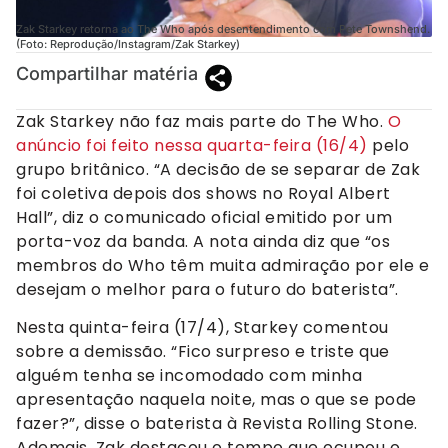
Zak Starkey retorna ao The Who após desentendimento com Pete Townshend.
(Foto: Reprodução/Instagram/Zak Starkey)
Compartilhar matéria
Zak Starkey não faz mais parte do The Who.
O
anúncio foi feito nessa quarta-feira (16/4)
pelo
grupo britânico. “A decisão de se separar de Zak
foi coletiva depois dos shows no Royal Albert
Hall”, diz o comunicado oficial emitido por um
porta-voz da banda. A nota ainda diz que “os
membros do Who têm muita admiração por ele e
desejam o melhor para o futuro do baterista”.
Nesta quinta-feira (17/4), Starkey comentou
sobre a demissão. “Fico surpreso e triste que
alguém tenha se incomodado com minha
apresentação naquela noite, mas o que se pode
fazer?”, disse o baterista à Revista Rolling Stone.
Ademais, Zak destacou o tempo que ocupou o