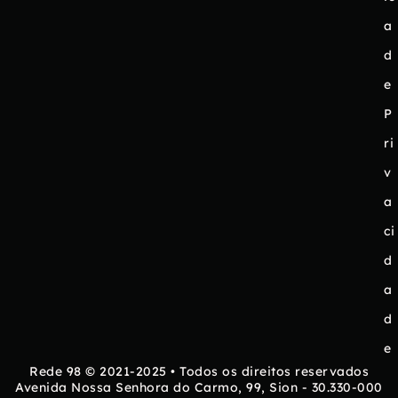
a
d
e
P
ri
v
a
ci
d
a
d
e
Rede 98 © 2021-2025 • Todos os direitos reservados
Avenida Nossa Senhora do Carmo, 99, Sion - 30.330-000