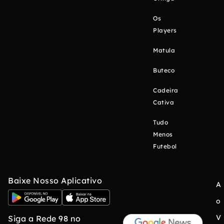
Os
Players
Matula
Buteco
Cadeira
Cativa
Tudo
Menos
Futebol
Baixe Nosso Aplicativo
A
o
V
Siga a Rede 98 no