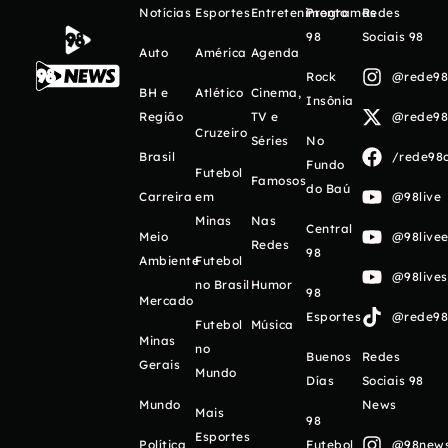
Notícias
Esportes
Entretenimento
Programas
Redes
98
Sociais 98
Auto
América
Agenda
Rock
@rede98o
BH e
Atlético
Cinema,
Insônia
Região
TV e
@rede98o
Cruzeiro
Séries
No
Brasil
/rede98o
Fundo
Futebol
Famosos
do Baú
Carreira
em
@98live
Minas
Nas
Central
Meio
@98livee
Redes
98
Ambiente
Futebol
@98live
no Brasil
Humor
98
Mercado
Esportes
@rede98o
Futebol
Música
Minas
no
Buenos
Redes
Gerais
Mundo
Días
Sociais 98
Mundo
News
Mais
98
Esportes
Política
Futebol
@98newso