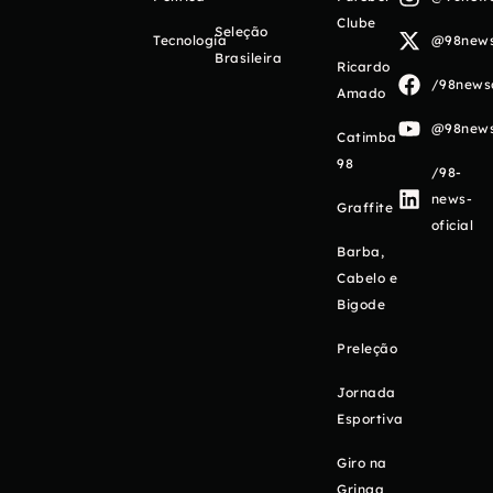
Clube
Seleção
Tecnologia
@98newso
Brasileira
Ricardo
/98newso
Amado
@98newso
Catimba
98
/98-
news-
Graffite
oficial
Barba,
Cabelo e
Bigode
Preleção
Jornada
Esportiva
Giro na
Gringa