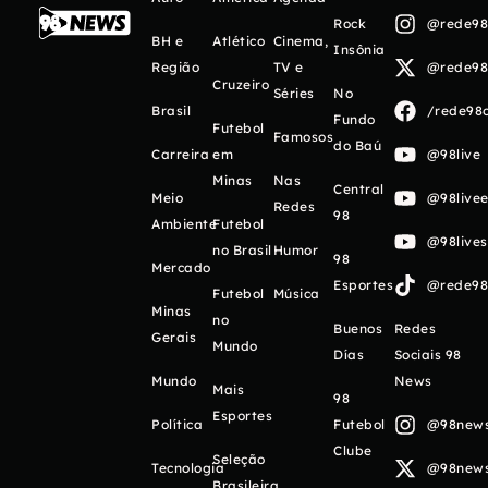
Rock
@rede98o
BH e
Atlético
Cinema,
Insônia
Região
TV e
@rede98o
Cruzeiro
Séries
No
Brasil
/rede98o
Fundo
Futebol
Famosos
do Baú
Carreira
em
@98live
Minas
Nas
Central
Meio
@98livee
Redes
98
Ambiente
Futebol
@98live
no Brasil
Humor
98
Mercado
Esportes
@rede98o
Futebol
Música
Minas
no
Buenos
Redes
Gerais
Mundo
Días
Sociais 98
Mundo
News
Mais
98
Esportes
Política
Futebol
@98newso
Clube
Seleção
Tecnologia
@98newso
Brasileira