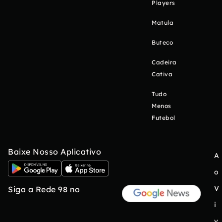
Players
Matula
Buteco
Cadeira
Cativa
Tudo
Menos
Futebol
Baixe Nosso Aplicativo
A
o
V
Siga a Rede 98 no
i
v