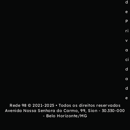
d
e
P
ri
v
a
ci
d
a
d
e
Rede 98 © 2021-2025 • Todos os direitos reservados
Avenida Nossa Senhora do Carmo, 99, Sion - 30.330-000
- Belo Horizonte/MG