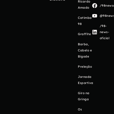
Ricardo
/98newso
Amado
@98newso
Catimba
98
/98-
news-
Graffite
oficial
Barba,
Cabelo e
Bigode
Preleção
Jornada
Esportiva
Giro na
Gringa
Os