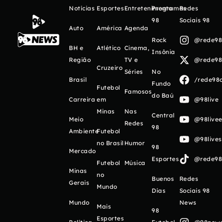
Notícias
Esportes
Entretenimento
Programas
Redes
98
Sociais 98
Auto
América
Agenda
Rock
@rede98o
BH e
Atlético
Cinema,
Insônia
Região
TV e
@rede98o
Cruzeiro
Séries
No
Brasil
/rede98o
Fundo
Futebol
Famosos
do Baú
Carreira
em
@98live
Minas
Nas
Central
Meio
@98livee
Redes
98
Ambiente
Futebol
@98live
no Brasil
Humor
98
Mercado
Esportes
@rede98o
Futebol
Música
Minas
no
Buenos
Redes
Gerais
Mundo
Días
Sociais 98
Mundo
News
Mais
98
Esportes