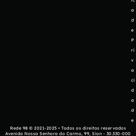
ic
a
d
e
P
ri
v
a
ci
d
a
d
e
Rede 98 © 2021-2025 • Todos os direitos reservados
Avenida Nossa Senhora do Carmo, 99, Sion - 30.330-000