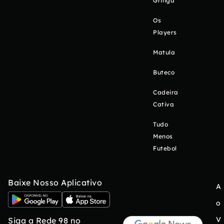
Gringa
Os
Players
Matula
Buteco
Cadeira
Cativa
Tudo
Menos
Futebol
Baixe Nosso Aplicativo
A
o
V
Siga a Rede 98 no