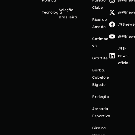
Política
Futebol
@98newso
Clube
Seleção
Tecnologia
@98newso
Brasileira
Ricardo
/98newso
Amado
@98newso
Catimba
98
/98-
news-
Graffite
oficial
Barba,
Cabelo e
Bigode
Preleção
Jornada
Esportiva
Giro na