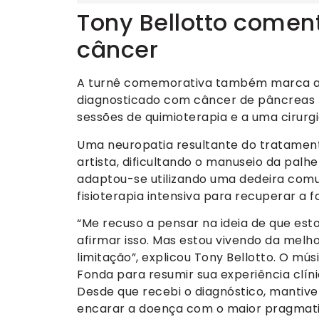
Tony Bellotto comen
câncer
A turnê comemorativa também marca a s
diagnosticado com câncer de pâncreas h
sessões de quimioterapia e a uma cirurgia
Uma neuropatia resultante do tratamen
artista, dificultando o manuseio da palhe
adaptou-se utilizando uma dedeira comu
fisioterapia intensiva para recuperar a f
“Me recuso a pensar na ideia de que est
afirmar isso. Mas estou vivendo da mel
limitação”, explicou Tony Bellotto. O mús
Fonda para resumir sua experiência clínic
Desde que recebi o diagnóstico, mantiv
encarar a doença com o maior pragmati