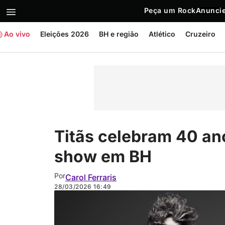
Peça um Rock
Anuncie
Ao vivo
Eleições 2026
BH e região
Atlético
Cruzeiro
Titãs celebram 40 an
show em BH
Por
Carol Ferraris
28/03/2026
16:49