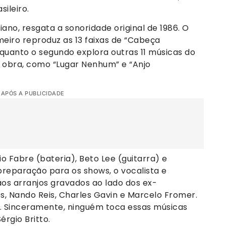
ileiro.
iano, resgata a sonoridade original de 1986. O
imeiro reproduz as 13 faixas de “Cabeça
quanto o segundo explora outras 11 músicas do
a obra, como “Lugar Nenhum” e “Anjo
 APÓS A PUBLICIDADE
 Fabre (bateria), Beto Lee (guitarra) e
preparação para os shows, o vocalista e
e aos arranjos gravados ao lado dos ex-
s, Nando Reis, Charles Gavin e Marcelo Fromer.
. Sinceramente, ninguém toca essas músicas
rgio Britto.