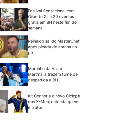
Festival Sensacional com
Gilberto Gil e 20 eventos
grátis em BH neste fim de
semana
Reinaldo sai do MasterChef
após picada de aranha no
pé
Martinho da Vila e
Mart’nália trazem turnê de
despedida a BH
Kit Connor é o novo Ciclope
dos X-Men; entenda quem
é o ator