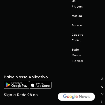
Os
Players
Matula
Buteco
Cadeira
Cativa
Tudo
Menos
Futebol
Baixe Nosso Aplicativo
A
o
V
Siga a Rede 98 no
i