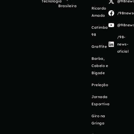
Tecnologia
@98newso
Brasileira
Ricardo
/98newso
Amado
@98newso
Catimba
98
/98-
news-
Graffite
oficial
Barba,
Cabelo e
Bigode
Preleção
Jornada
Esportiva
Giro na
Gringa