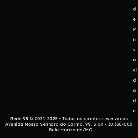
d
e
P
ri
v
a
ci
d
a
d
e
Rede 98 © 2021-2025 • Todos os direitos reservados
Avenida Nossa Senhora do Carmo, 99, Sion - 30.330-000
- Belo Horizonte/MG