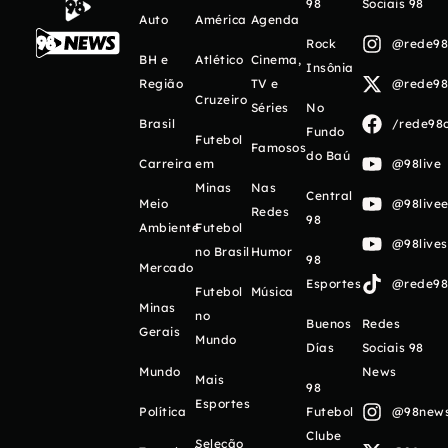
98
Sociais 98
Auto
América
Agenda
Rock
@rede98o
BH e
Atlético
Cinema,
Insônia
Região
TV e
@rede98o
Cruzeiro
Séries
No
Brasil
/rede98o
Fundo
Futebol
Famosos
do Baú
Carreira
em
@98live
Minas
Nas
Central
Meio
@98livee
Redes
98
Ambiente
Futebol
@98live
no Brasil
Humor
98
Mercado
Esportes
@rede98o
Futebol
Música
Minas
no
Buenos
Redes
Gerais
Mundo
Días
Sociais 98
Mundo
News
Mais
98
Esportes
Política
Futebol
@98newso
Clube
Seleção