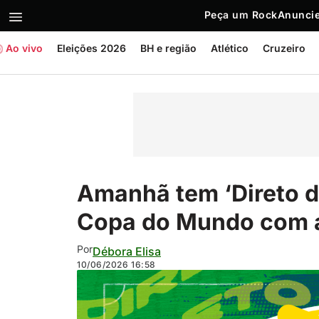
Peça um Rock
Anuncie
Ao vivo
Eleições 2026
BH e região
Atlético
Cruzeiro
Amanhã tem ‘Direto d
Copa do Mundo com a
Por
Débora Elisa
10/06/2026
16:58