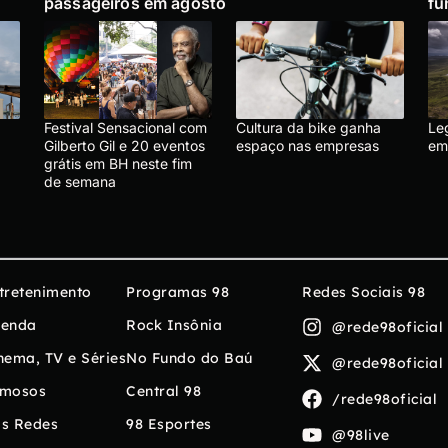
passageiros em agosto
fu
Festival Sensacional com
Cultura da bike ganha
Le
Gilberto Gil e 20 eventos
espaço nas empresas
em
grátis em BH neste fim
de semana
tretenimento
Programas 98
Redes Sociais 98
enda
Rock Insônia
@rede98oficial
nema, TV e Séries
No Fundo do Baú
@rede98oficial
mosos
Central 98
/rede98oficial
s Redes
98 Esportes
@98live