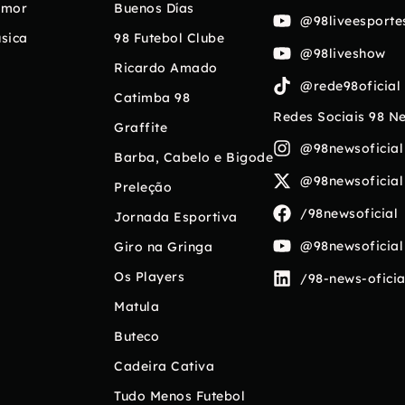
umor
Buenos Días
@98liveesporte
sica
98 Futebol Clube
@98liveshow
Ricardo Amado
@rede98oficial
Catimba 98
Redes Sociais 98 N
Graffite
@98newsoficial
Barba, Cabelo e Bigode
@98newsoficial
Preleção
/98newsoficial
Jornada Esportiva
@98newsoficial
Giro na Gringa
Os Players
/98-news-oficia
Matula
Buteco
Cadeira Cativa
Tudo Menos Futebol