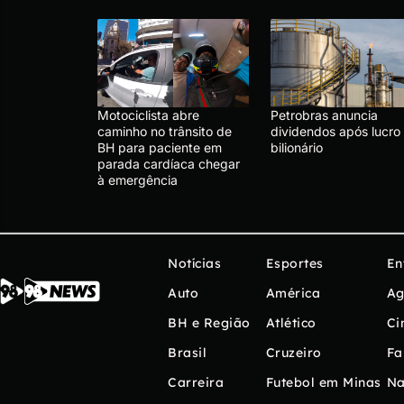
Motociclista abre
Petrobras anuncia
caminho no trânsito de
dividendos após lucro
BH para paciente em
bilionário
parada cardíaca chegar
à emergência
Notícias
Esportes
En
Auto
América
Ag
BH e Região
Atlético
Ci
Brasil
Cruzeiro
Fa
Carreira
Futebol em Minas
Na