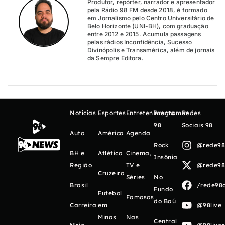
Produtor, repórter, narrador e apresentador
pela Rádio 98 FM desde 2018, é formado
em Jornalismo pelo Centro Universitário de
Belo Horizonte (UNI-BH), com graduação
entre 2012 e 2015. Acumula passagens
pelas rádios Inconfidência, Sucesso
Divinópolis e Transamérica, além de jornais
da Sempre Editora.
Notícias
Esportes
Entretenimento
Programas
Redes
98
Sociais 98
Auto
América
Agenda
Rock
@rede98o
BH e
Atlético
Cinema,
Insônia
Região
TV e
@rede98o
Cruzeiro
Séries
No
Brasil
/rede98o
Fundo
Futebol
Famosos
do Baú
Carreira
em
@98live
Minas
Nas
Central