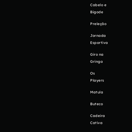
Cabelo e
Bigode
Preleção
Jornada
Esportiva
Giro na
Gringa
Os
Players
Matula
Buteco
Cadeira
Cativa