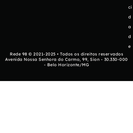
ci
d
a
d
e
Rede 98 © 2021-2025 • Todos os direitos reservados
Avenida Nossa Senhora do Carmo, 99, Sion - 30.330-000
- Belo Horizonte/MG