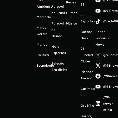
Meio
@98livee
Redes
98
Ambiente
Futebol
@98live
no Brasil
Humor
98
Mercado
Esportes
@rede98o
Futebol
Música
Minas
no
Buenos
Redes
Gerais
Mundo
Días
Sociais 98
Mundo
News
Mais
98
Esportes
Política
Futebol
@98newso
Clube
Seleção
Tecnologia
@98newso
Brasileira
Ricardo
/98newso
Amado
@98newso
Catimba
98
/98-
news-
Graffite
oficial
Barba,