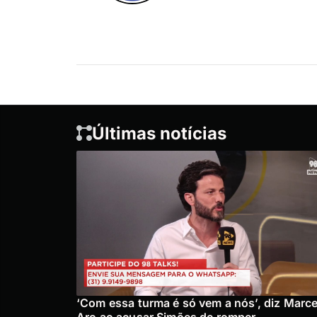
Últimas notícias
‘Com essa turma é só vem a nós’, diz Marce
Aro ao acusar Simões de romper