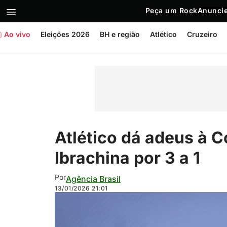
Peça um Rock
Anuncie
Ao vivo
Eleições 2026
BH e região
Atlético
Cruzeiro
Atlético dá adeus à C
Ibrachina por 3 a 1
Por
Agência Brasil
13/01/2026
21:01