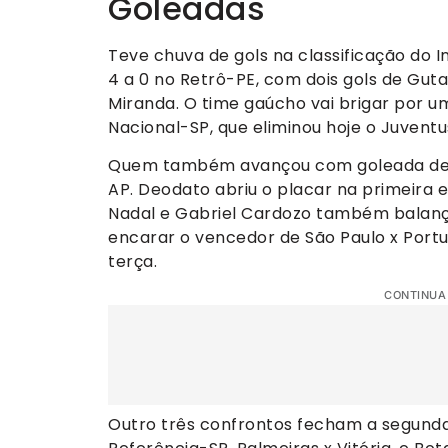
Goleadas
Teve chuva de gols na classificação do I
4 a 0 no Retrô-PE, com dois gols de Gut
Miranda. O time gaúcho vai brigar por u
Nacional-SP, que eliminou hoje o Juventus
Quem também avançou com goleada de 4
AP. Deodato abriu o placar na primeira e
Nadal e Gabriel Cardozo também balança
encarar o vencedor de São Paulo x Portu
terça.
CONTINUA
Outro três confrontos fecham a segunda f