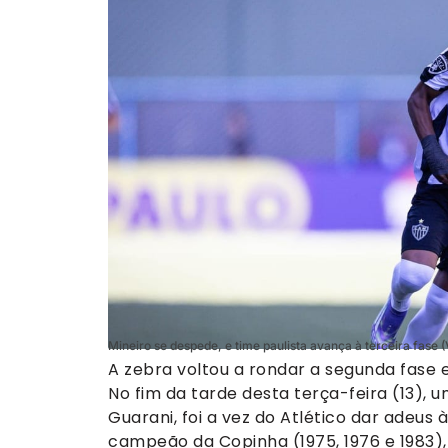
Mineiro se despede, e time paulista avança à terceira fase 
A zebra voltou a rondar a segunda fase e
No fim da tarde desta terça-feira (13), 
Guarani, foi a vez do Atlético dar adeus 
campeão da Copinha (1975, 1976 e 1983),