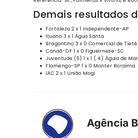
Referência-SP, Palmeiras x Vitória, e Bo
Demais resultados d
Fortaleza 2 x 1 Independente-AP
Ituano 3 x 1 Água Santa
Bragantino 3 x 0 Comercial de Tietê
Canaã-DF 1 x 0 Figueirnese-SC
Juventude (5) 1 x 1 ( 4) Águia de Ma
Flamengo-SP 1 x 0 Monter Roraima
IAC 2 x 1 União Mogi
Agência B