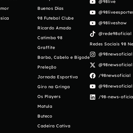
@98live
umor
Buenos Días
@98liveesporte
sica
98 Futebol Clube
@98liveshow
Ricardo Amado
@rede98oficial
Catimba 98
Redes Sociais 98 N
Graffite
@98newsoficial
Barba, Cabelo e Bigode
@98newsoficial
Preleção
/98newsoficial
Jornada Esportiva
@98newsoficial
Giro na Gringa
Os Players
/98-news-oficia
Matula
Buteco
Cadeira Cativa