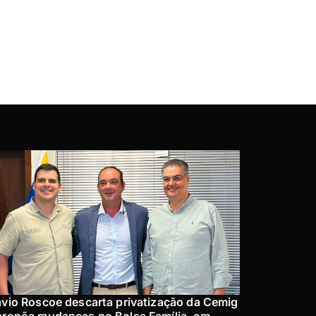
ávio Roscoe descarta privatização da Cemig
propõe mudanças no Bolsa Família, em