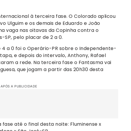
nternacional à terceira fase. O Colorado aplicou
avo Ulguim e os demais de Eduardo e João
ma vaga nas oitavas da Copinha contra o
-SP, pelo placar de 2 a 0.
 a 0 foi o Operário-PR sobre o Independente-
tapa, e depois do intervalo, Anthony, Rafael
ram a rede. Na terceira fase o Fantasma vai
guesa, que jogam a partir das 20h30 desta
 APÓS A PUBLICIDADE
ase até o final desta noite: Fluminense x