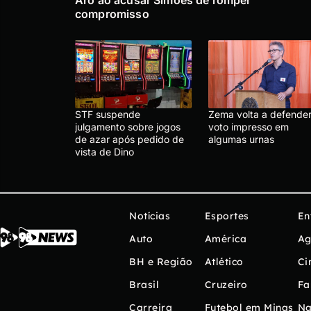
compromisso
STF suspende
Zema volta a defende
julgamento sobre jogos
voto impresso em
de azar após pedido de
algumas urnas
vista de Dino
Notícias
Esportes
En
Auto
América
Ag
BH e Região
Atlético
Ci
Brasil
Cruzeiro
Fa
Carreira
Futebol em Minas
Na