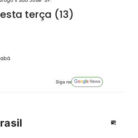
tafogo x São José-SP.
esta terça (13)
rabá
Siga no
rasil