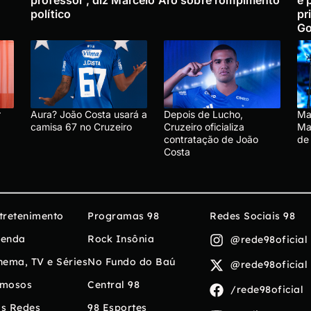
político
pr
Go
r
Aura? João Costa usará a
Depois de Lucho,
Mar
camisa 67 no Cruzeiro
Cruzeiro oficializa
Mar
contratação de João
de
Costa
tretenimento
Programas 98
Redes Sociais 98
enda
Rock Insônia
@rede98oficial
nema, TV e Séries
No Fundo do Baú
@rede98oficial
mosos
Central 98
/rede98oficial
s Redes
98 Esportes