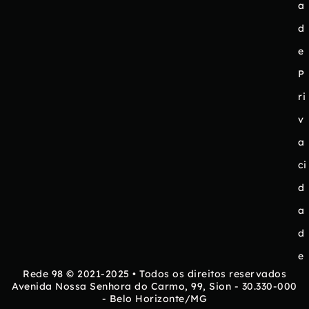
a
d
e
P
ri
v
a
ci
d
a
d
e
Rede 98 © 2021-2025 • Todos os direitos reservados
Avenida Nossa Senhora do Carmo, 99, Sion - 30.330-000
- Belo Horizonte/MG