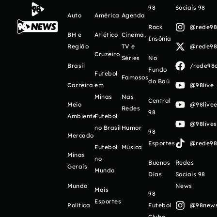
98
Sociais 98
Auto
América
Agenda
Rock
@rede98o
BH e
Atlético
Cinema,
Insônia
Região
TV e
@rede98o
Cruzeiro
Séries
No
Brasil
/rede98o
Fundo
Futebol
Famosos
do Baú
Carreira
em
@98live
Minas
Nas
Central
Meio
@98livee
Redes
98
Ambiente
Futebol
@98live
no Brasil
Humor
98
Mercado
Esportes
@rede98o
Futebol
Música
Minas
no
Buenos
Redes
Gerais
Mundo
Días
Sociais 98
Mundo
News
Mais
98
Esportes
Política
Futebol
@98newso
Clube