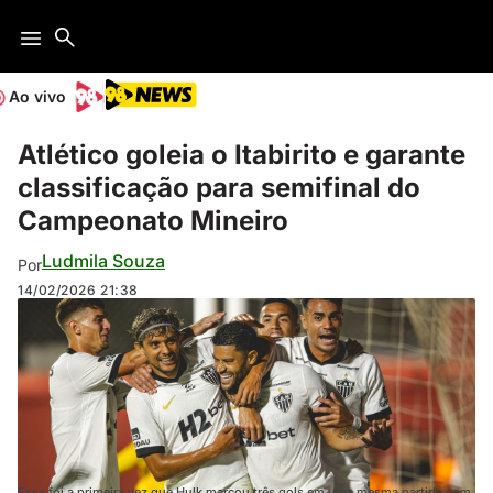
Ao vivo
Atlético goleia o Itabirito e garante
classificação para semifinal do
Campeonato Mineiro
Ludmila Souza
Por
14/02/2026
21:38
Essa foi a primeira vez que Hulk marcou três gols em uma mesma partida com