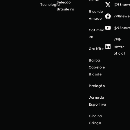
Seleção
Tecnologia
@98newso
Brasileira
Ricardo
/98newso
Amado
@98newso
Catimba
98
/98-
news-
Graffite
oficial
Barba,
Cabelo e
Bigode
Preleção
Jornada
Esportiva
Giro na
Gringa