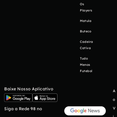
Os
Players
Matula
Buteco
Cadeira
Cativa
Tudo
Menos
Futebol
Baixe Nosso Aplicativo
A
o
V
Siga a Rede 98 no
i