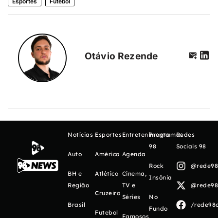
Esportes
Futebol
Otávio Rezende
Notícias
Esportes
Entretenimento
Programas
Redes
98
Sociais 98
Auto
América
Agenda
Rock
@rede98o
BH e
Atlético
Cinema,
Insônia
Região
TV e
@rede98o
Cruzeiro
Séries
No
Brasil
/rede98o
Fundo
Futebol
Famosos