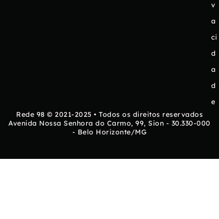
v
a
ci
d
a
d
e
Rede 98 © 2021-2025 • Todos os direitos reservados
Avenida Nossa Senhora do Carmo, 99, Sion - 30.330-000
- Belo Horizonte/MG