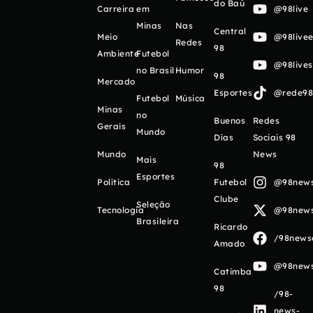
do Baú
Carreira
em
@98live
Minas
Nas
Central
Meio
@98livee
Redes
98
Ambiente
Futebol
@98live
no Brasil
Humor
98
Mercado
Esportes
@rede98o
Futebol
Música
Minas
no
Buenos
Redes
Gerais
Mundo
Días
Sociais 98
Mundo
News
Mais
98
Esportes
Política
Futebol
@98newso
Clube
Seleção
Tecnologia
@98newso
Brasileira
Ricardo
/98newso
Amado
@98newso
Catimba
98
/98-
news-